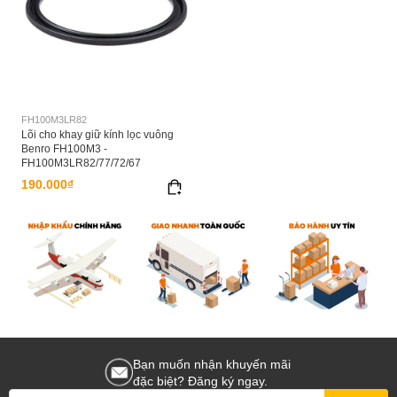
FH100M3LR82
Lõi cho khay giữ kính lọc vuông
Benro FH100M3 -
FH100M3LR82/77/72/67
190.000₫
Bạn muốn nhận khuyến mãi
đặc biệt? Đăng ký ngay.