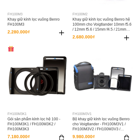
FH100M3
FH100M2
Khay giữ kính lọc vuông Benro
Khay giữ kính lọc vuông Benro hệ
FH100M3
100mm cho Voigtlander 10mm f5.6
/ 12mm f5.6 / 15mm f4.5 / 21mm
2.280.000₫
f1.8 / 21mm f1.4 / Olympus 7-14mm
2.680.000₫
- FH100M2
FH100M3K1
FH100M3V1
Gói sản phẩm kính lọc hệ 100 -
Bộ khay giữ kính lọc vuông Benro
FH100M3K1 / FH100M3K2 /
cho Voigtlander - FH100M3V1 /
FH100M3K3
FH100M3V2 / FH100M3V3 /
FH100M3V4
7.180.000₫
9.980.000₫