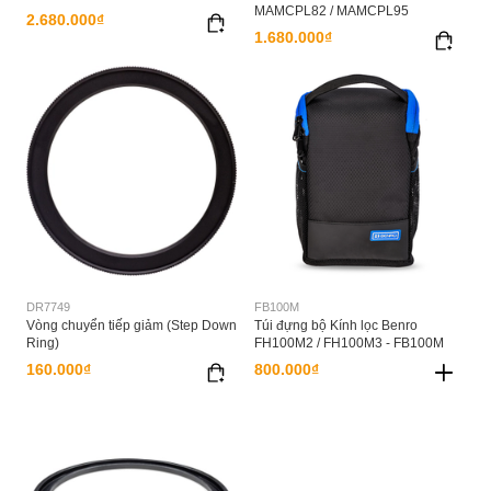
MAMCPL82 / MAMCPL95
2.680.000₫
1.680.000₫
DR7749
FB100M
Vòng chuyển tiếp giảm (Step Down
Túi đựng bộ Kính lọc Benro
Ring)
FH100M2 / FH100M3 - FB100M
160.000₫
800.000₫