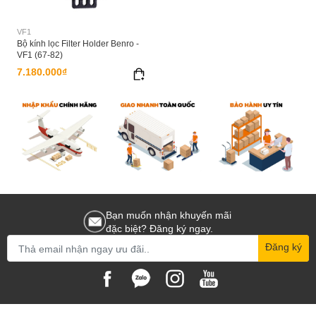
VF1
Bộ kính lọc Filter Holder Benro -
VF1 (67-82)
7.180.000₫
Bạn muốn nhận khuyến mãi
đặc biệt? Đăng ký ngay.
Đăng ký