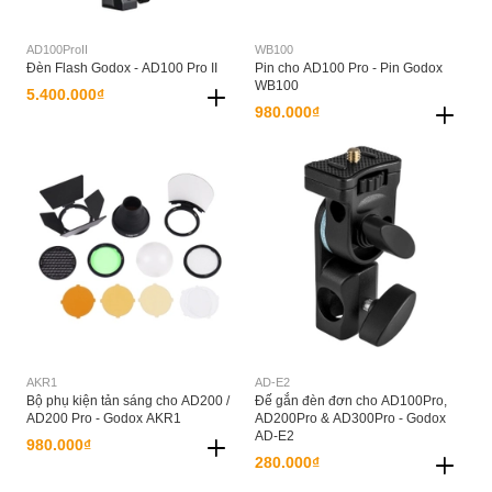
AD100ProII
WB100
Đèn Flash Godox - AD100 Pro II
Pin cho AD100 Pro - Pin Godox
WB100
5.400.000₫
980.000₫
AKR1
AD-E2
Bộ phụ kiện tản sáng cho AD200 /
Đế gắn đèn đơn cho AD100Pro,
AD200 Pro - Godox AKR1
AD200Pro & AD300Pro - Godox
AD-E2
980.000₫
280.000₫