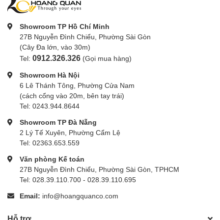
Phân phối chính hãng toàn quốc
Showroom TP Hồ Chí Minh
Hơn 10 năm phân phối và bán lẻ: Phụ kiện đèn Studio Godox cao cấp
27B Nguyễn Đình Chiểu, Phường Sài Gòn
nhập khẩu chính hãng ✓BH 12 tháng ✓Miễn phí ship Tp.HCM trên 1 triệu
(Cây Đa lớn, vào 30m)
đồng - toàn quốc trên 5 triệu. Bạn hoàn toàn có thể yên tâm trải nghiệm
0912.326.326
Tel:
(Gọi mua hàng)
tại Hoằng Quân.
Showroom Hà Nội
6 Lê Thánh Tông, Phường Cửa Nam
(cách cổng vào 20m, bên tay trái)
Tel: 0243.944.8644
Showroom TP Đà Nẵng
2 Lý Tế Xuyên, Phường Cẩm Lệ
Tel: 02363.653.559
Văn phòng Kế toán
27B Nguyễn Đình Chiểu, Phường Sài Gòn, TPHCM
Tel: 028.39.110.700 - 028.39.110.695
Email:
info@hoangquanco.com
Hỗ trợ