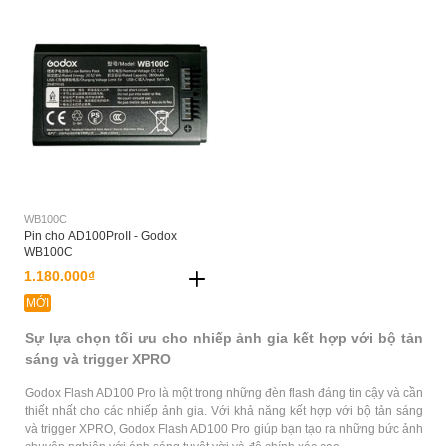
WB100C
Pin cho AD100ProII - Godox
WB100C
1.180.000₫
MỚI
Sự lựa chọn tối ưu cho nhiếp ảnh gia kết hợp với bộ tản
sáng và trigger XPRO
Godox Flash AD100 Pro là một trong những đèn flash đáng tin cậy và cần
thiết nhất cho các nhiếp ảnh gia. Với khả năng kết hợp với bộ tản sáng
và trigger XPRO, Godox Flash AD100 Pro giúp bạn tạo ra những bức ảnh
chuyên nghiệp với ánh sáng tuyệt vời và độ chính xác cao.