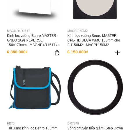
MAGND4R1517
MACPL150M2
Kính lọc vuông Benro MASTER
Kính lọc vuông Benro MASTER
GND8 (0.9) REVERSE
CPL-HD ULCA WMC 150mm cho
150x170mm - MAGND4R1517 /
FH150M2 - MACPL150M2
MAGND8R1517
6.380.000₫
6.150.000₫
FB75
DR7749
Túi đựng kính lọc Benro 150mm
Vòng chuyển tiếp giảm (Step Down