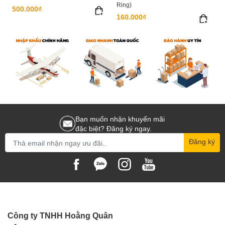
Ring)
500.000₫
160.000₫
Bạn muốn nhận khuyến mãi
đặc biệt? Đăng ký ngay.
Đăng ký
Công ty TNHH Hoằng Quân