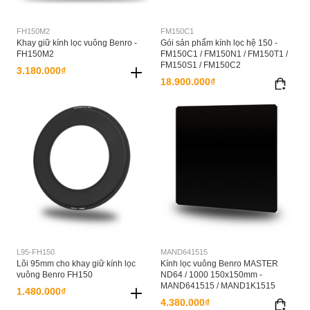
FH150M2
FM150C1
Khay giữ kính lọc vuông Benro -
Gói sản phẩm kính lọc hệ 150 -
FH150M2
FM150C1 / FM150N1 / FM150T1 /
FM150S1 / FM150C2
3.180.000₫
18.900.000₫
L95-FH150
MAND641515
Lõi 95mm cho khay giữ kính lọc
Kính lọc vuông Benro MASTER
vuông Benro FH150
ND64 / 1000 150x150mm -
MAND641515 / MAND1K1515
1.480.000₫
4.380.000₫