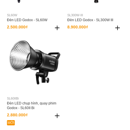
SL60W
SL300W-III
Đèn LED Godox - SL60W
Đèn LED Godox - SL300W III
2.500.000₫
8.900.000₫
SL60IIBi
Đèn LED chụp hình, quay phim
Godox - SL60II Bi
2.880.000₫
MỚI