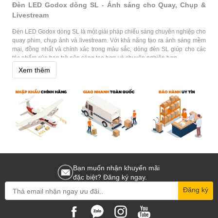
Đèn LED Godox dòng SL - Ánh sáng cho Quay, Chụp &
Livestream
Đèn LED Godox dòng SL là một giải pháp chiếu sáng chuyên nghiệp cho
quay phim, chụp ảnh và livestream. Với khả năng tạo ra ánh sáng mềm
mại, đồng nhất và chính xác trong màu sắc, dòng đèn SL giúp cho các
tác phẩm của bạn trở nên sáng tạo hơn và chuyên nghiệp hơn.
Xem thêm
Đèn LED Godox dòng SL được thiết kế để cung cấp hiệu suất ổn định và
đáng tin cậy, cho phép bạn tập trung vào việc tạo ra những tác phẩm
tuyệt vời của mình mà không phải lo lắng về việc chiếu sáng. Với dải độ
rộng của các tùy chọn và các tính năng linh hoạt, đèn LED Godox dòng
SL là sự lựa chọn tuyệt vời cho các nhiếp ảnh gia, nhà làm phim và
người livestream.
Phân phối Đèn LED Godox dòng SL chính hãng ở
TPHCM, Hà Nội, Đà Nẵng
Hoằng Quân là nhà phân phối chính thức và bán lẻ đèn LED Godox
Bạn muốn nhận khuyến mãi
dòng SL tại Việt Nam. Chúng tôi cam kết cung cấp hàng chính hãng và
đặc biệt? Đăng ký ngay.
đảm bảo chất lượng sản phẩm. Đặt hàng trực tuyến tại website của
chúng tôi để được miễn phí giao hàng toàn quốc. Ngoài ra, quý khách
Đăng ký
còn có thể đến trực tiếp các showroom tại TPHCM, Hà Nội, và Đà Nẵng
để trải nghiệm sản phẩm tốt nhất và được tư vấn bởi đội ngũ chuyên gia
của chúng tôi.