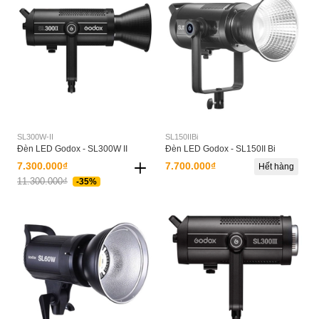
SL300W-II
SL150IIBi
Đèn LED Godox - SL300W II
Đèn LED Godox - SL150II Bi
7.300.000₫
7.700.000₫
Hết hàng
11.300.000₫
-35%