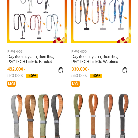
P-PG-061
P-PG-056
Dây đeo máy ảnh, điện thoại
Dây đeo máy ảnh, điện thoại
PGYTECH LinkGo Braided
PGYTECH LinkGo Webbing
492.000₫
330.000₫
820.000₫
550.000₫
-40%
-40%
MỚI
MỚI