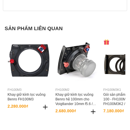
SẢN PHẨM LIÊN QUAN
FH100M3
FH100M2
FH100M3K1
Khay giữ kính lọc vuông
Khay giữ kính lọc vuông
Gói sản phẩm kín
Benro FH100M3
Benro hệ 100mm cho
100 - FH100M3K
Voigtlander 10mm f5.6 /
FH100M3K2 / F
2.280.000₫
12mm f5.6 / 15mm f4.5 /
2.680.000₫
7.180.000₫
21mm f1.8 / 21mm f1.4 /
Olympus 7-14mm -
FH100M2