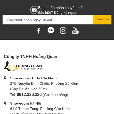
Bạn muốn nhận khuyến mãi
đặc biệt? Đăng ký ngay.
Đăng ký
Công ty TNHH Hoằng Quân
Showroom TP Hồ Chí Minh
27B Nguyễn Đình Chiểu, Phường Sài Gòn
(Cây Đa lớn, vào 30m)
0912.326.326
Tel:
(Gọi mua hàng)
Showroom Hà Nội
6 Lê Thánh Tông, Phường Cửa Nam
(cách cổng vào 20m, bên tay trái)