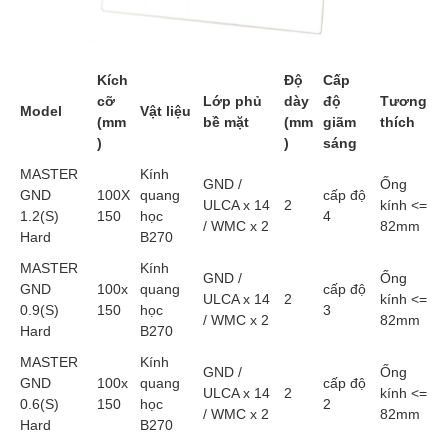
Kích
Độ
Cấp
cỡ
Lớp phủ
dày
độ
Tương
Model
Vật liệu
(mm
bề mặt
(mm
giãm
thích
)
)
sáng
MASTER
Kính
GND /
Ống
GND
100X
quang
cấp độ
ULCA x 14
2
kính <=
1.2(S)
150
học
4
/ WMC x 2
82mm
Hard
B270
MASTER
Kính
GND /
Ống
GND
100x
quang
cấp độ
ULCA x 14
2
kính <=
0.9(S)
150
học
3
/ WMC x 2
82mm
Hard
B270
MASTER
Kính
GND /
Ống
GND
100x
quang
cấp độ
ULCA x 14
2
kính <=
0.6(S)
150
học
2
/ WMC x 2
82mm
Hard
B270