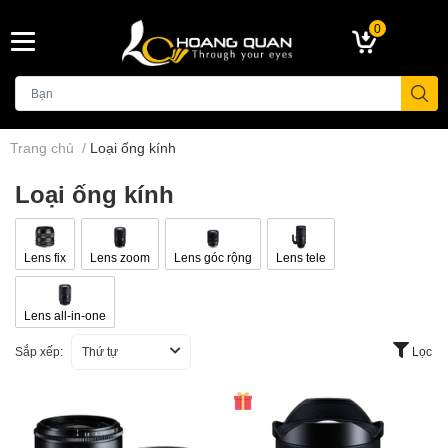
0
Trang chủ
/
Loại ống kính
Loại ống kính
Lens fix
Lens zoom
Lens góc rộng
Lens tele
Lens all-in-one
Sắp xếp:
Thứ tự
Lọc