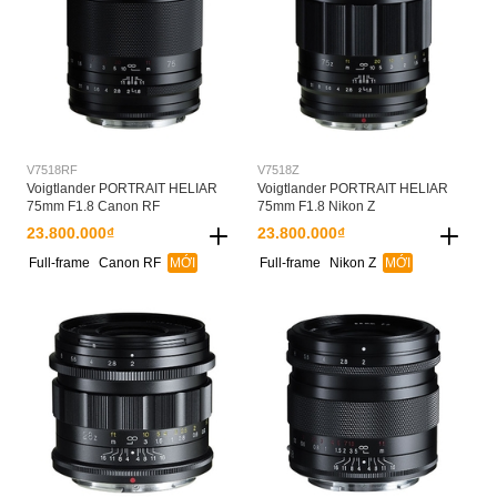
V7518RF
V7518Z
Voigtlander PORTRAIT HELIAR
Voigtlander PORTRAIT HELIAR
75mm F1.8 Canon RF
75mm F1.8 Nikon Z
23.800.000₫
23.800.000₫
Full-frame
Canon RF
MỚI
Full-frame
Nikon Z
MỚI