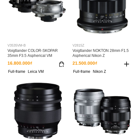
V3535VM-B
V2815Z
Voigtlander COLOR-SKOPAR
Voigtlander NOKTON 28mm F1.5
35mm F3.5 Aspherical VM
Aspherical Nikon Z
16.800.000₫
21.500.000₫
Full-frame
Leica VM
Full-frame
Nikon Z