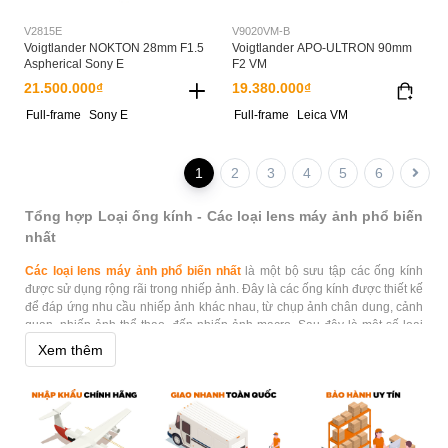
V2815E
V9020VM-B
Voigtlander NOKTON 28mm F1.5
Voigtlander APO-ULTRON 90mm
Aspherical Sony E
F2 VM
21.500.000₫
19.380.000₫
Full-frame
Sony E
Full-frame
Leica VM
1
2
3
4
5
6
Tổng hợp Loại ống kính - Các loại lens máy ảnh phổ biến
nhất
Các loại lens máy ảnh phổ biến nhất
là một bộ sưu tập các ống kính
được sử dụng rộng rãi trong nhiếp ảnh. Đây là các ống kính được thiết kế
để đáp ứng nhu cầu nhiếp ảnh khác nhau, từ chụp ảnh chân dung, cảnh
quan, nhiếp ảnh thể thao, đến nhiếp ảnh macro. Sau đây là một số loại
lens máy ảnh phổ biến nhất: Ống kính góc rộng, Ống kính zoom, Ống
Xem thêm
kính tiêu chuẩn, Ống kính telephoto, Ống kính macro, Ống kính fish-eye.
Phân phối tất cả Các loại lens máy ảnh phổ biến tại
TPHCM, Hà Nội