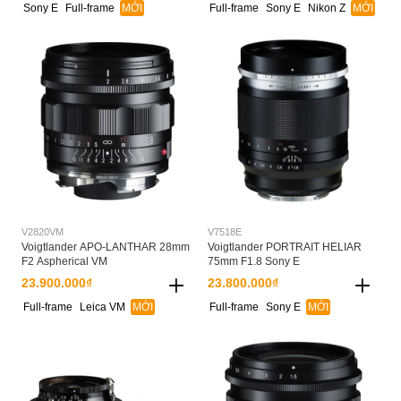
Sony E
Full-frame
MỚI
Full-frame
Sony E
Nikon Z
MỚI
V2820VM
V7518E
Voigtlander APO-LANTHAR 28mm
Voigtlander PORTRAIT HELIAR
F2 Aspherical VM
75mm F1.8 Sony E
23.900.000₫
23.800.000₫
Full-frame
Leica VM
MỚI
Full-frame
Sony E
MỚI