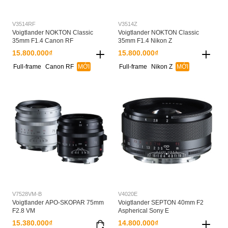
V3514RF
V3514Z
Voigtlander NOKTON Classic
Voigtlander NOKTON Classic
35mm F1.4 Canon RF
35mm F1.4 Nikon Z
15.800.000₫
15.800.000₫
Full-frame
Canon RF
MỚI
Full-frame
Nikon Z
MỚI
V7528VM-B
V4020E
Voigtlander APO-SKOPAR 75mm
Voigtlander SEPTON 40mm F2
F2.8 VM
Aspherical Sony E
15.380.000₫
14.800.000₫