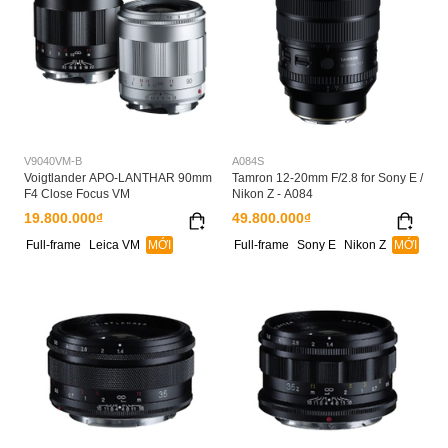
V9040VM-B
A084S
Voigtlander APO-LANTHAR 90mm
Tamron 12-20mm F/2.8 for Sony E /
F4 Close Focus VM
Nikon Z - A084
19.800.000₫
49.800.000₫
Full-frame
Leica VM
MỚI
Full-frame
Sony E
Nikon Z
MỚI