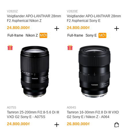
V2820Z
V2820E
Voigtlander APO-LANTHAR 28mm
Voigtlander APO-LANTHAR 28mm
F2 Aspherical Nikon Z
F2 Aspherical Sony E
24.800.000₫
24.800.000₫
Full-frame
Nikon Z
MỚI
Full-frame
Sony E
MỚI
A075S
A064S
Tamron 25-200mm F/2.8-5.6 Di III
Tamron 16-30mm F/2.8 Di III VXD
VXD G2 Sony E - A075S
G2 Sony E / Nikon Z - A064
24.800.000₫
26.800.000₫