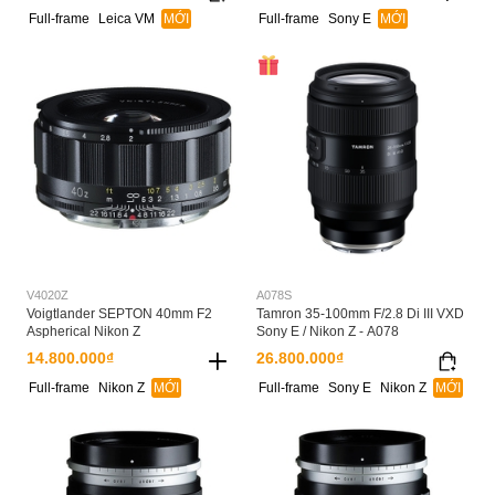
Full-frame
Leica VM
MỚI
Full-frame
Sony E
MỚI
V4020Z
A078S
Voigtlander SEPTON 40mm F2
Tamron 35-100mm F/2.8 Di III VXD
Aspherical Nikon Z
Sony E / Nikon Z - A078
14.800.000₫
26.800.000₫
Full-frame
Nikon Z
MỚI
Full-frame
Sony E
Nikon Z
MỚI