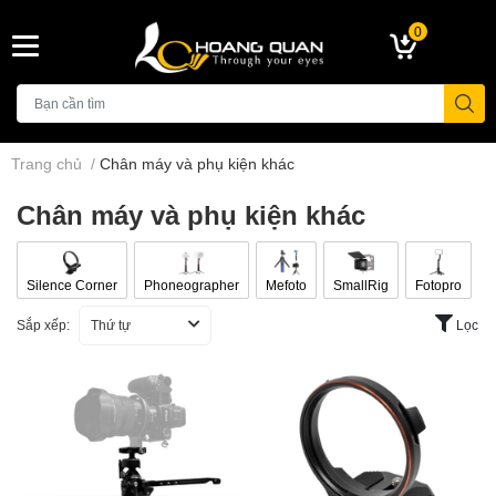
0
Trang chủ
/
Chân máy và phụ kiện khác
Chân máy và phụ kiện khác
Silence Corner
Phoneographer
Mefoto
SmallRig
Fotopro
Sắp xếp:
Thứ tự
Lọc