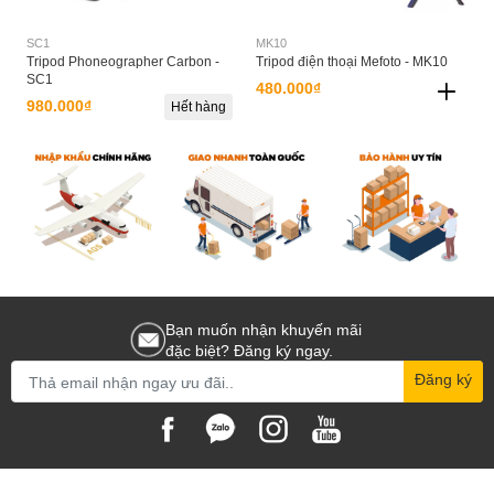
SC1
MK10
Tripod Phoneographer Carbon -
Tripod điện thoại Mefoto - MK10
SC1
480.000₫
980.000₫
Hết hàng
Bạn muốn nhận khuyến mãi
đặc biệt? Đăng ký ngay.
Đăng ký