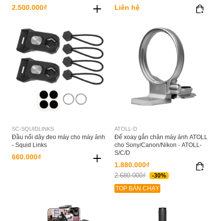
2.500.000₫
Liên hệ
SC-SQUIDLINKS
ATOLL-D
Đầu nối dây đeo máy cho máy ảnh
Đế xoay gắn chân máy ảnh ATOLL
- Squid Links
cho Sony/Canon/Nikon - ATOLL-
S/C/D
660.000₫
1.880.000₫
2.680.000₫
-30%
TOP BÁN CHẠY