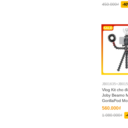
450.000₫
-4
JB01635+JB015
Vlog Kit cho đ
Joby Beamo M
GorillaPod Mob
JB01635+JB0
560.000₫
1.080.000₫
-