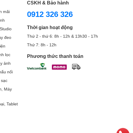
CSKH & Bảo hành
n mãi
0912 326 326
ình
Thời gian hoạt động
Studio
Thứ 2 - thứ 6: 8h - 12h & 13h30 - 17h
Dây đeo
Thứ 7: 8h - 12h
iện
nh lọc
Phương thức thanh toán
áy ảnh
ẩu nối
 sạc
h, Máy
ại, Tablet