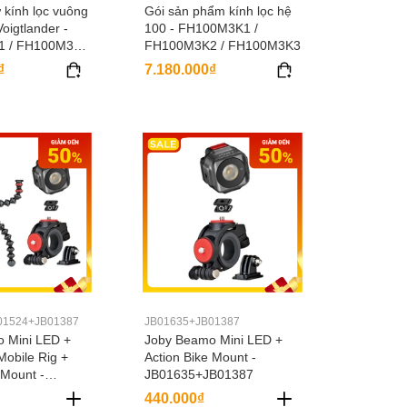
 kính lọc vuông
Gói sản phẩm kính lọc hệ
oigtlander -
100 - FH100M3K1 /
 / FH100M3V2
FH100M3K2 / FH100M3K3
3 /
₫
7.180.000₫
4
01524+JB01387
JB01635+JB01387
 Mini LED +
Joby Beamo Mini LED +
Mobile Rig +
Action Bike Mount -
 Mount -
JB01635+JB01387
B01524+JB013
440.000₫