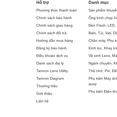
Hỗ trợ
Danh mục
Phương thức thanh toán
Sản phẩm khuyế
Chính sách bảo hành
Ống kính chụp h
Chính sách giao hàng
Đèn Flash, LED, 
Chính sách đổi trả
Balo, Túi, Vali, 
Hướng dẫn mua hàng
Chân máy, Phụ k
Đăng ký bảo hành
Kính lọc, Khay kí
Điều khoản dịch vụ
Vệ sinh Lens, M
Danh sách đại lý
Ngàm chuyển, Kh
Tamron Lens Utility
Thẻ nhớ, Pin, Đế
Tamron Diagram
Phụ kiện Máy ản
quay
Thương hiệu
Phụ kiện Điện tho
Giới thiệu
Liên hệ