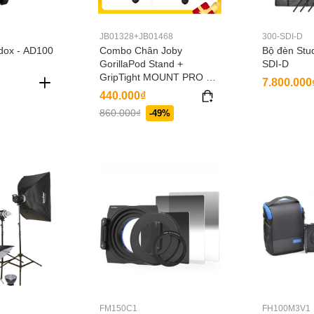
JB01328+JB01468
300-SDI-D
dox - AD100
Combo Chân Joby
Bộ đèn Stu
GorillaPod Stand +
SDI-D
GripTight MOUNT PRO +
7.800.000
Đế kẹp điện thoại + Đầu bi
440.000₫
-
860.000₫
-49%
JB01328+JB01468+MH2N
+S2
FM150C1
FH100M3V1