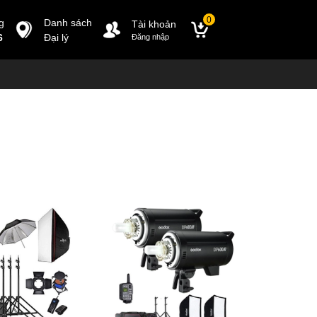
0
g
Danh sách
Tài khoản
6
Đại lý
Đăng nhập