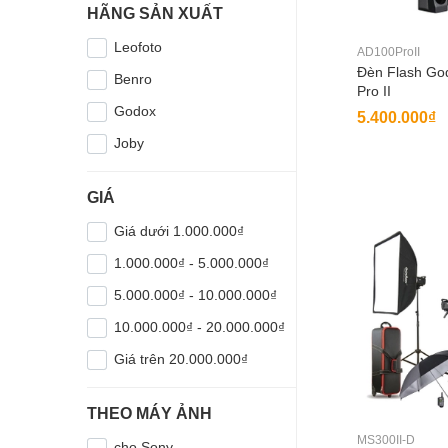
HÃNG SẢN XUẤT
Leofoto
AD100ProII
Đèn Flash Go
Benro
Pro II
Godox
5.400.000₫
Joby
GIÁ
Giá dưới 1.000.000₫
1.000.000₫ - 5.000.000₫
5.000.000₫ - 10.000.000₫
10.000.000₫ - 20.000.000₫
Giá trên 20.000.000₫
THEO MÁY ẢNH
MS300II-D
cho Sony