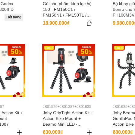
o Godox
Gói sản phẩm kính lọc hệ
Bộ khay giữ
300II-D
150 - FM150C1 /
Benro cho V
FM150N1 / FM150T1 /
FH100M3V1
Hết hàng
FM150S1 / FM150C2
/ FH100M3V
18.900.000₫
9.980.000
FH100M3V
87
JB01520+JB01387+JB01635
JB01635+JB
 Action Kit +
Joby GripTight Action Kit +
Joby Beamo
unt -
Action Bike Mount +
GorillaPod 
1387
Beamo Mini LED -
Action Bike
JB01520+JB01387+JB016
JB01635+J
630.000₫
680.000₫