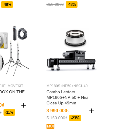
850.000₫
-48%
-48%
HE_MOVEKIT
MP180S+NP50+NSCU49
ODOX ON THE
Combo Leofoto
MP180S+NP-50 + Nisi
Close Up 49mm
0₫
3.990.000₫
₫
-11%
5.160.000₫
-23%
MỚI