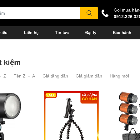
Gọi mua hàn
0912.326.32
hiệu
Liên hệ
Tin tức
Đại lý
Bảo hành
t kiệm
→ Z
Tên Z → A
Giá tăng dần
Giá giảm dần
Hàng mới