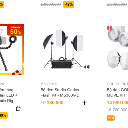
35
87
1.080.000₫
1.300.000₫
0%
-42%
24
MS300V-D
GODOX_ONT
iện thoại
Bộ đèn Studio Godox
Bộ đèn G
ini LED +
Flash Kit - MS300V-D
MOVE KIT
ile Rig -
10.380.000₫
14.999.00
1524
16.760.000
48%
MỚI