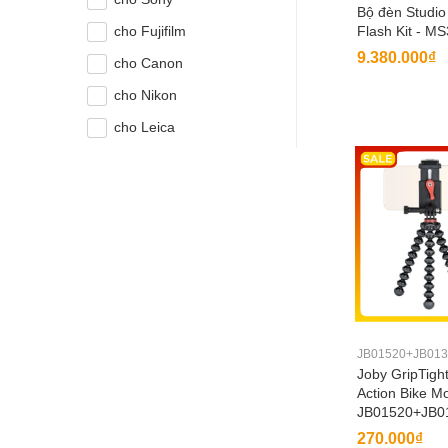
Bộ đèn Studi
cho Fujifilm
Flash Kit - MS
9.380.000₫
cho Canon
cho Nikon
cho Leica
JB01520+JB013
Joby GripTight
Action Bike Mo
JB01520+JB0
270.000₫