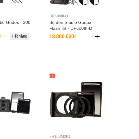
DP600III-D
dio Godox - 300
Bộ đèn Studio Godox
Flash Kit - DP600III-D
₫
18.880.000₫
Hết hàng
FH100M3K1