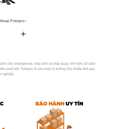
 thoại Fotopro -
p dành cho smartphone, máy ảnh và máy quay. Với hơn 20 năm
ền vượt trội. Fotopro là lựa chọn lý tưởng cho nhiếp ảnh gia,
n nghiệp.
chính hãng của
Fotopro
. Quý khách có thể hoàn toàn yên tâm
i nghiệm sản phẩm tốt nhất, quý khách có thể đến Showroom