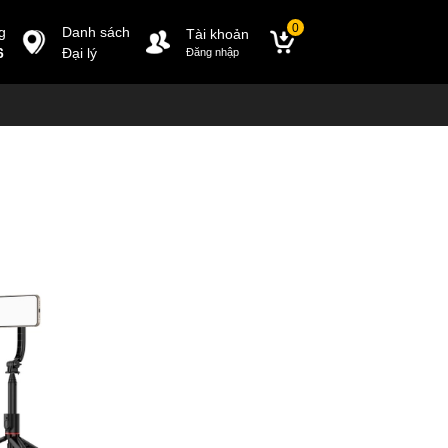
0
g
Danh sách
Tài khoản
6
Đại lý
Đăng nhập