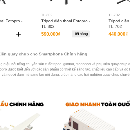
TL-802
TL-702
oại Fotopro -
Tripod điện thoại Fotopro -
Tripod điện
TL-802
TL-702
590.000₫
440.000₫
Hết hàng
Kiện quay chụp cho Smartphone Chính hãng
g hiệu nổi tiếng chuyên sản xuất tripod, gimbal, monopod và phụ kiện quay chụ
opro được biết đến với các sản phẩm có thiết kế sáng tạo, chất liệu cao cấp và độ b
er và người đam mê sáng tạo nội dung, giúp nâng cao trải nghiệm quay chụp chuyê
topro chính hãng tại TPHCM, Hà Nội, Đà Nẵng...
ại diện chính thức của Fotopro tại Việt Nam, cung cấp và phân phối sản phẩm 
ên website của Hoằng Quân với chính sách miễn phí giao hàng toàn quốc. Để trả
 TPHCM, Hà Nội và Đà Nẵng.