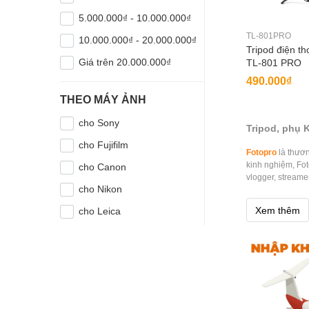
5.000.000₫ - 10.000.000₫
TL-801PRO
10.000.000₫ - 20.000.000₫
Tripod điện th
Giá trên 20.000.000₫
TL-801 PRO
490.000₫
THEO MÁY ẢNH
cho Sony
Tripod, phụ 
cho Fujifilm
Fotopro
là thươn
kinh nghiệm, Fot
cho Canon
vlogger, stream
cho Nikon
Phân phối Fo
Xem thêm
cho Leica
Hoằng Quân là đ
khi đặt hàng tr
Hoằng Quân tại