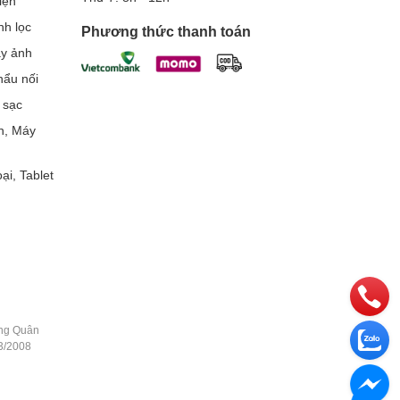
iện
nh lọc
Phương thức thanh toán
áy ảnh
ẩu nối
 sạc
h, Máy
ại, Tablet
ằng Quân
3/2008