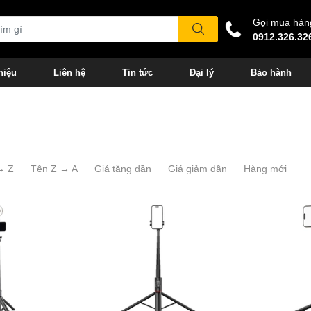
Gọi mua hàn
0912.326.32
hiệu
Liên hệ
Tin tức
Đại lý
Bảo hành
→ Z
Tên Z → A
Giá tăng dần
Giá giảm dần
Hàng mới