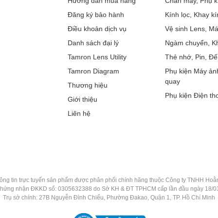
Hướng dẫn mua hàng
Chân máy, Phụ k
Đăng ký bảo hành
Kính lọc, Khay kí
Điều khoản dịch vụ
Vệ sinh Lens, M
Danh sách đại lý
Ngàm chuyển, Kh
Tamron Lens Utility
Thẻ nhớ, Pin, Đế
Tamron Diagram
Phụ kiện Máy ản
quay
Thương hiệu
Phụ kiện Điện tho
Giới thiệu
Liên hệ
ông tin trực tuyến sản phẩm được phân phối chính hãng thuộc Công ty TNHH Ho
chứng nhận ĐKKD số: 0305632388 do Sở KH & ĐT TPHCM cấp lần đầu ngày 18/0
Trụ sở chính: 27B Nguyễn Đình Chiểu, Phường Đakao, Quận 1, TP. Hồ Chí Minh