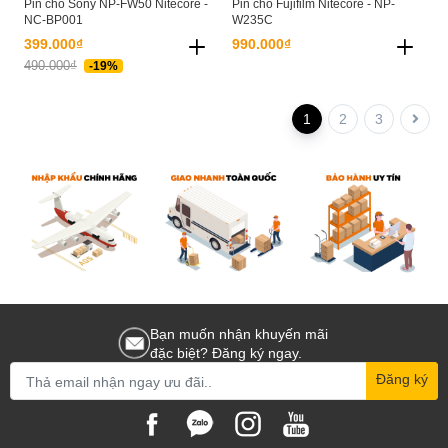
Pin cho Sony NP-FW50 Nitecore -
Pin cho Fujifilm Nitecore - NP-
NC-BP001
W235C
399.000₫
990.000₫
490.000₫
-19%
1
2
3
Bạn muốn nhận khuyến mãi
đặc biệt? Đăng ký ngay.
Đăng ký