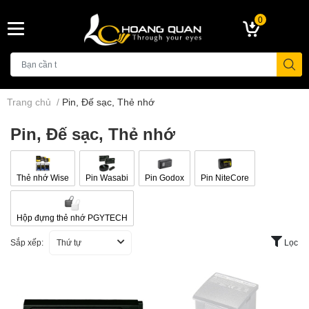
0
Trang chủ
/
Pin, Đế sạc, Thẻ nhớ
Pin, Đế sạc, Thẻ nhớ
Thẻ nhớ Wise
Pin Wasabi
Pin Godox
Pin NiteCore
Hộp đựng thẻ nhớ PGYTECH
Sắp xếp:
Thứ tự
Lọc