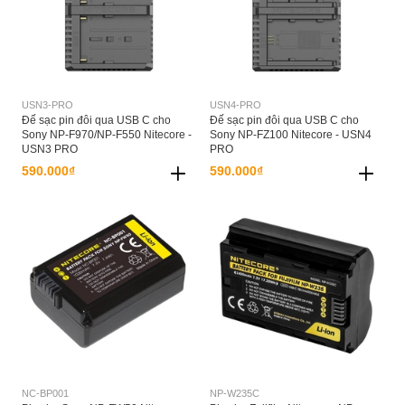
USN3-PRO
USN4-PRO
Đế sạc pin đôi qua USB C cho
Đế sạc pin đôi qua USB C cho
Sony NP-F970/NP-F550 Nitecore -
Sony NP-FZ100 Nitecore - USN4
USN3 PRO
PRO
590.000₫
590.000₫
NC-BP001
NP-W235C