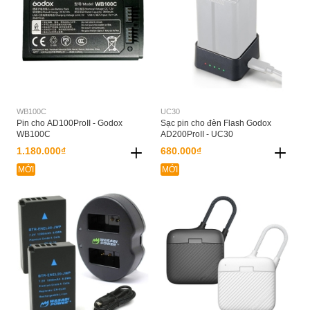
WB100C
UC30
Pin cho AD100ProII - Godox
Sạc pin cho đèn Flash Godox
WB100C
AD200ProII - UC30
1.180.000₫
680.000₫
MỚI
MỚI