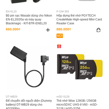
EN-EL20
P-GM-393
Bộ pin sạc Wasabi dùng cho Nikon
Hộp đựng thẻ nhớ PGYTECH
EN-EL20/20a và máy quay
CreateMate High-speed Mini Card
Blackmagic - KIT-BTR-ENEL20
Reader Case
660.000₫
880.000₫
MỚI
DT-WB29
mSD-S128
Đế chuyển đổi nguồi điện (Dummy
Thẻ nhớ Wise 128GB / 256GB
battery) DT-WB29 dùng cho
microSDXC UHS-II V60 - mSD-
AD200Pro
S128 / mSD-S256