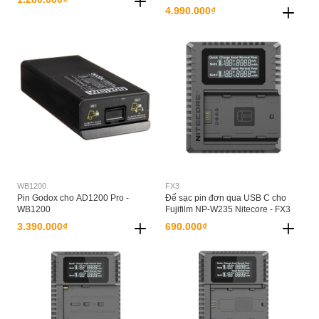
4.990.000₫
WB1200
FX3
Pin Godox cho AD1200 Pro -
Đế sạc pin đơn qua USB C cho
WB1200
Fujifilm NP-W235 Nitecore - FX3
3.390.000₫
690.000₫