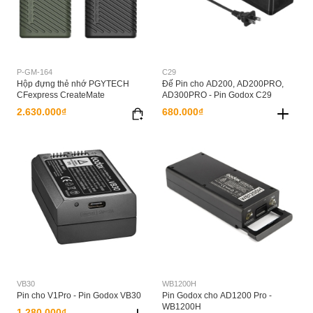
P-GM-164
C29
Hộp đựng thẻ nhớ PGYTECH
Đế Pin cho AD200, AD200PRO,
CFexpress CreateMate
AD300PRO - Pin Godox C29
2.630.000₫
680.000₫
VB30
WB1200H
Pin cho V1Pro - Pin Godox VB30
Pin Godox cho AD1200 Pro -
WB1200H
1.280.000₫