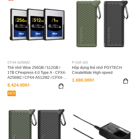
CFX4-A256M2
P-GM-163
Thẻ nhớ Wise 256GB / 512GB /
Hộp đựng thẻ nhớ PGYTECH
1TB CFexpress 4.0 Type A - CFX4-
CreateMate High-speed
A256M2 / CFX4-A512M2 / CFX4-
1.080.000₫
A1024M2
8.424.000₫
MỚI