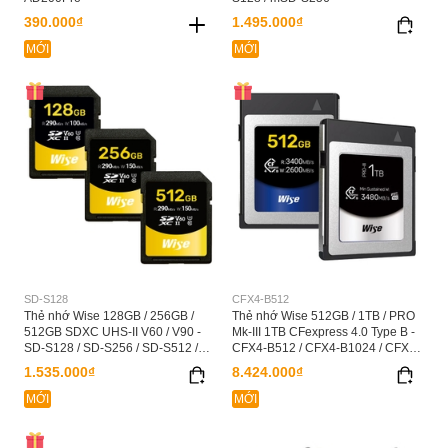
390.000₫
1.495.000₫
MỚI
MỚI
SD-S128
CFX4-B512
Thẻ nhớ Wise 128GB / 256GB /
Thẻ nhớ Wise 512GB / 1TB / PRO
512GB SDXC UHS-II V60 / V90 -
Mk-III 1TB CFexpress 4.0 Type B -
SD-S128 / SD-S256 / SD-S512 /
CFX4-B512 / CFX4-B1024 / CFX4-
SD-N128 / SD-N256
B1024PM3
1.535.000₫
8.424.000₫
MỚI
MỚI