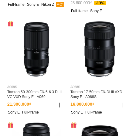
23.800.000₫
-13%
Full-frame
Sony E
Nikon Z
MỚI
Full-frame
Sony E
A069S
A068S
Tamron 50-300mm F/4.5-6.3 Di III
Tamron 17-50mm F/4 Di III VXD
VC VXD Sony E - A069
Sony E - A068S
21.300.000₫
16.800.000₫
Sony E
Full-frame
Sony E
Full-frame