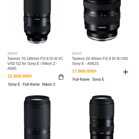
A065S
A062S
Tamron 70-180mm F/2.8 Di III VC
Tamron 20-40mm F/2.8 Di III VXD
VXD G2 for Sony E / Nikon Z -
Sony E - A062S
A065
17.900.000₫
32.800.000₫
Full-frame
Sony E
Sony E
Full-frame
Nikon Z