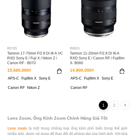
B070S
B060S
Tamron 17-70mm F/2.8 Di III-A VC
Tamron 11-20mm F/2.8 Di III-A
RXD Sony E / Fuji X / Nikon Z /
RXD Sony E / Canon RF / Fujifilm
Canon RF - B070
X- B060
15.680.000₫
14.800.000₫
APS-C
Fujifilm X
Sony E
APS-C
Fujifilm X
Sony E
Canon RF
Nikon Z
Canon RF
1
2
Lens Zoom, Ống Kính Zoom Chính Hãng Giá Tốt
Lens zoom
là một trong những loại ống kính phổ biến trong thế giới
nhiếp ảnh, được sử dụng để thay đổi độ phóng đại của hình ảnh. Với khả