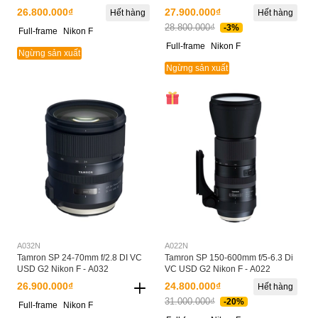
26.800.000₫
27.900.000₫
Hết hàng
Hết hàng
28.800.000₫
-3%
Full-frame
Nikon F
Full-frame
Nikon F
Ngừng sản xuất
Ngừng sản xuất
A032N
A022N
Tamron SP 24-70mm f/2.8 DI VC
Tamron SP 150-600mm f/5-6.3 Di
USD G2 Nikon F - A032
VC USD G2 Nikon F - A022
26.900.000₫
24.800.000₫
Hết hàng
31.000.000₫
-20%
Full-frame
Nikon F