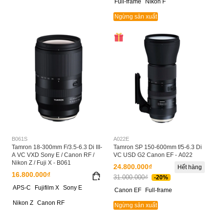
Full-frame
Nikon F
Ngừng sản xuất
B061S
A022E
Tamron 18-300mm F/3.5-6.3 Di III-
Tamron SP 150-600mm f/5-6.3 Di
A VC VXD Sony E / Canon RF /
VC USD G2 Canon EF - A022
Nikon Z / Fuji X - B061
24.800.000₫
Hết hàng
16.800.000₫
31.000.000₫
-20%
APS-C
Fujifilm X
Sony E
Canon EF
Full-frame
Nikon Z
Canon RF
Ngừng sản xuất