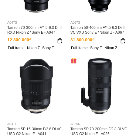
A047S
A067S
Tamron 70-300mm F/4.5-6.3 Di III
Tamron 50-400mm F/4.5-6.3 Di III
RXD Nikon Z / Sony E - A047
VC VXD Sony E / Nikon Z - A067
12.800.000₫
31.800.000₫
Full-frame
Nikon Z
Sony E
Full-frame
Sony E
Nikon Z
A041F
A025N
Tamron SP 15-30mm F/2.8 Di VC
Tamron SP 70-200mm F/2.8 Di VC
USD G2 Nikon F - A041
USD G2 Nikon F - A025