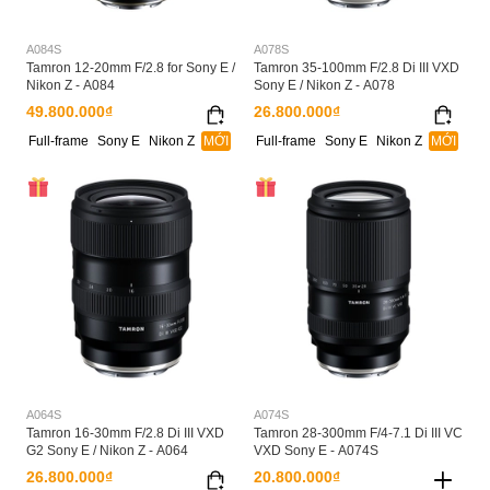
A084S
A078S
Tamron 12-20mm F/2.8 for Sony E /
Tamron 35-100mm F/2.8 Di III VXD
Nikon Z - A084
Sony E / Nikon Z - A078
49.800.000₫
26.800.000₫
Full-frame
Sony E
Nikon Z
MỚI
Full-frame
Sony E
Nikon Z
MỚI
A064S
A074S
Tamron 16-30mm F/2.8 Di III VXD
Tamron 28-300mm F/4-7.1 Di III VC
G2 Sony E / Nikon Z - A064
VXD Sony E - A074S
26.800.000₫
20.800.000₫