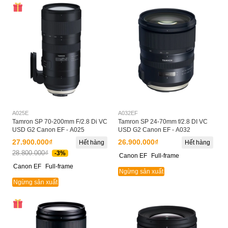
A025E
A032EF
Tamron SP 70-200mm F/2.8 Di VC
Tamron SP 24-70mm f/2.8 DI VC
USD G2 Canon EF - A025
USD G2 Canon EF - A032
27.900.000₫
26.900.000₫
Hết hàng
Hết hàng
28.800.000₫
-3%
Canon EF
Full-frame
Canon EF
Full-frame
Ngừng sản xuất
Ngừng sản xuất