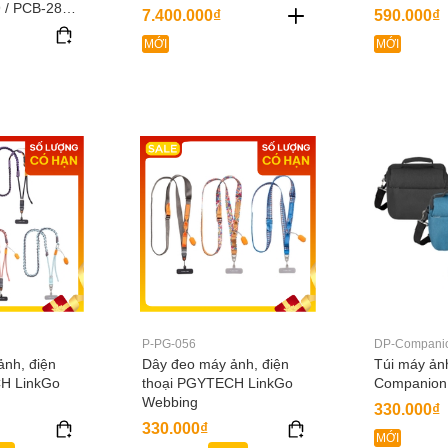
 / PCB-288 /
7.400.000₫
590.000₫
MỚI
MỚI
P-PG-056
DP-Companio
nh, điện
Dây đeo máy ảnh, điện
Túi máy ản
H LinkGo
thoại PGYTECH LinkGo
Companion
Webbing
330.000₫
330.000₫
MỚI