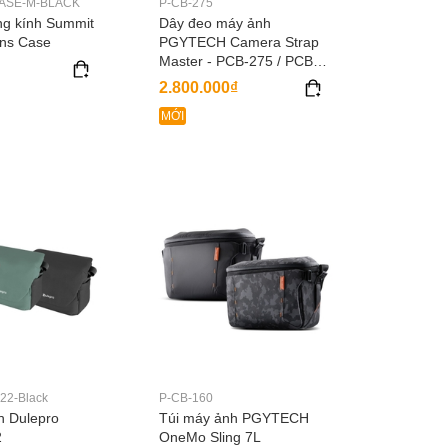
ASE-M-BLACK
P-CB-275
ng kính Summit
Dây đeo máy ảnh
ens Case
PGYTECH Camera Strap
Master - PCB-275 / PCB-
531 / PCB-532
2.800.000₫
MỚI
22-Black
P-CB-160
h Dulepro
Túi máy ảnh PGYTECH
2
OneMo Sling 7L