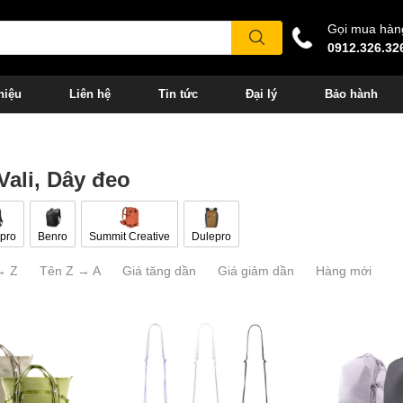
Gọi mua hàn
0912.326.32
hiệu
Liên hệ
Tin tức
Đại lý
Bảo hành
 Vali, Dây đeo
pro
Benro
Summit Creative
Dulepro
→ Z
Tên Z → A
Giá tăng dần
Giá giảm dần
Hàng mới