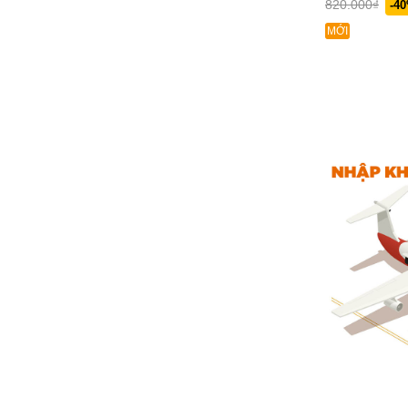
820.000₫
-4
MỚI