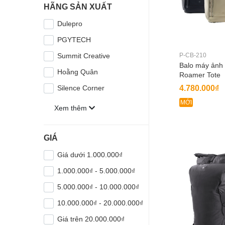
HÃNG SẢN XUẤT
Dulepro
PGYTECH
Summit Creative
P-CB-210
Balo máy ản
Hoằng Quân
Roamer Tote
4.780.000₫
Silence Corner
MỚI
Xem thêm
GIÁ
Giá dưới 1.000.000₫
1.000.000₫ - 5.000.000₫
5.000.000₫ - 10.000.000₫
10.000.000₫ - 20.000.000₫
Giá trên 20.000.000₫