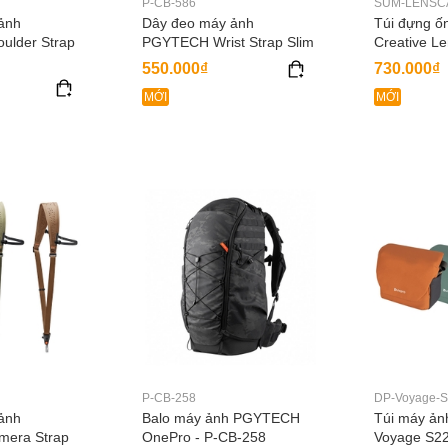
P-CB-586
SUM-LENSC
ảnh
Dây đeo máy ảnh
Túi đựng ố
lder Strap
PGYTECH Wrist Strap Slim
Creative L
550.000₫
730.000₫
MỚI
MỚI
P-CB-258
DP-Voyage-S
ảnh
Balo máy ảnh PGYTECH
Túi máy ản
era Strap
OnePro - P-CB-258
Voyage S2