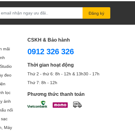
Đăng ký
CSKH & Bảo hành
n mãi
0912 326 326
ình
Thời gian hoạt động
Studio
Thứ 2 - thứ 6: 8h - 12h & 13h30 - 17h
Dây đeo
Thứ 7: 8h - 12h
iện
nh lọc
Phương thức thanh toán
áy ảnh
ẩu nối
 sạc
h, Máy