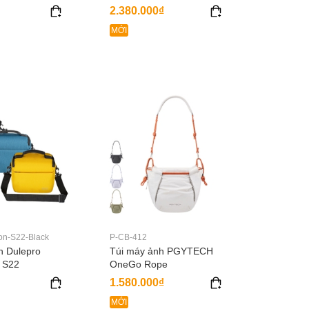
2.380.000₫
MỚI
n-S22-Black
P-CB-412
h Dulepro
Túi máy ảnh PGYTECH
 S22
OneGo Rope
1.580.000₫
MỚI