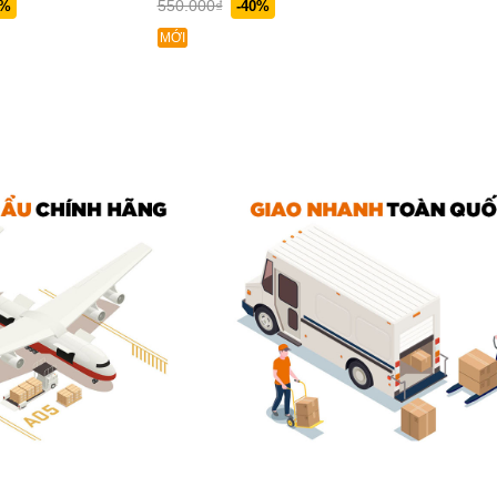
550.000₫
0%
-40%
MỚI