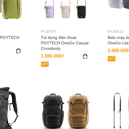
P-CB-575
P-CB-613
h PGYTECH
Túi đựng điện thoại
Balo máy 
PGYTECH OneGo Casual
OneGo Lite
Crossbody
2.480.000
1.080.000₫
MỚI
MỚI