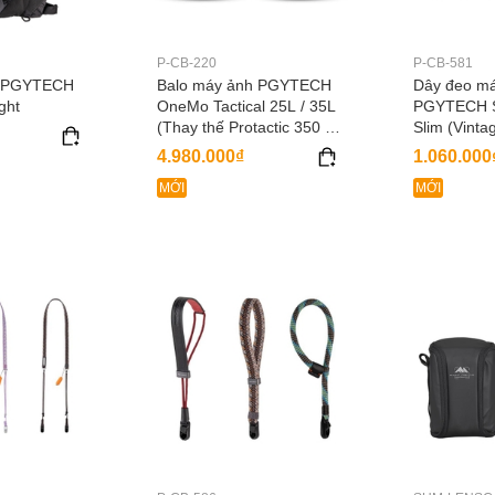
P-CB-220
P-CB-581
h PGYTECH
Balo máy ảnh PGYTECH
Dây đeo m
ght
OneMo Tactical 25L / 35L
PGYTECH S
(Thay thế Protactic 350 &
Slim (Vinta
450)
4.980.000₫
1.060.000
MỚI
MỚI