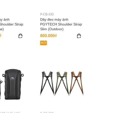
P-CB-430
áy ảnh
Dây đeo máy ảnh
houlder Strap
PGYTECH Shoulder Strap
ge)
Slim (Outdoor)
₫
800.000₫
MỚI