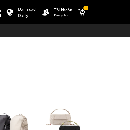
0
g
Danh sách
Tài khoản
6
Đại lý
Đăng nhập