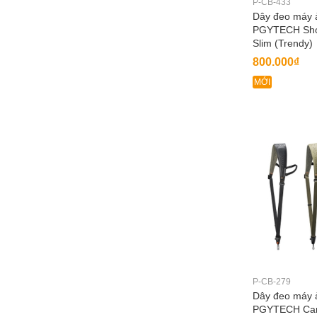
P-CB-433
Dây đeo máy 
PGYTECH Shou
Slim (Trendy)
800.000₫
MỚI
P-CB-279
Dây đeo máy 
PGYTECH Cam