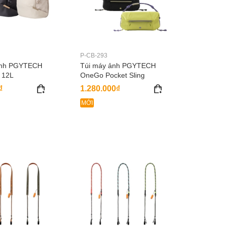
P-CB-293
ảnh PGYTECH
Túi máy ảnh PGYTECH
 12L
OneGo Pocket Sling
₫
1.280.000₫
MỚI