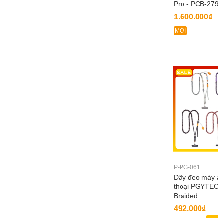
Pro - PCB-279
PCB-289
1.600.000₫
MỚI
P-PG-061
Dây đeo máy ả
thoại PGYTEC
Braided
492.000₫