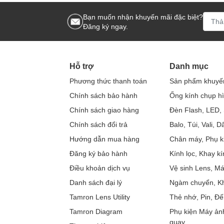
Bạn muốn nhận khuyến mãi đặc biệt?
Đăng ký ngay.
Hỗ trợ
Danh mục
Phương thức thanh toán
Sản phẩm khuyế
Chính sách bảo hành
Ống kính chụp h
Chính sách giao hàng
Đèn Flash, LED, 
Chính sách đổi trả
Balo, Túi, Vali, 
Hướng dẫn mua hàng
Chân máy, Phụ k
Đăng ký bảo hành
Kính lọc, Khay kí
Điều khoản dịch vụ
Vệ sinh Lens, M
Danh sách đại lý
Ngàm chuyển, Kh
Tamron Lens Utility
Thẻ nhớ, Pin, Đế
Tamron Diagram
Phụ kiện Máy ản
quay