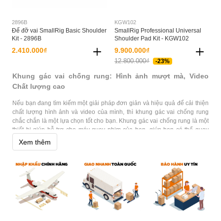
2896B
KGW102
Đế đỡ vai SmallRig Basic Shoulder
SmallRig Professional Universal
Kit - 2896B
Shoulder Pad Kit - KGW102
2.410.000₫
9.900.000₫
12.800.000₫
-23%
Khung gác vai chống rung: Hình ảnh mượt mà, Video
Chất lượng cao
Nếu bạn đang tìm kiếm một giải pháp đơn giản và hiệu quả để cải thiện
chất lượng hình ảnh và video của mình, thì khung gác vai chống rung
chắc chắn là một lựa chọn tốt cho bạn. Khung gác vai chống rung là một
thiết bị giúp hỗ trợ cho máy quay phim của bạn, giúp bạn có thể quay
phim ổn định hơn, loại bỏ các rung chuyển không mong muốn và mang
Xem thêm
lại cho bạn hình ảnh mượt mà và video chất lượng cao.
Khung gác vai chống rung có thiết kế đơn giản, dễ sử dụng và có thể
điều chỉnh để phù hợp với nhiều loại máy quay khác nhau. Nó giúp bạn
có thể quay video một cách chính xác và dễ dàng hơn, đặc biệt là trong
những tình huống di chuyển hoặc bị rung lắc, đảm bảo cho bạn sự
chuyên nghiệp và thu hút sự chú ý của khán giả. Đặc biệt, khi sử dụng
khung gác vai chống rung trong quá trình quay phim, bạn sẽ không cần
phải sử dụng nhiều công nghệ hậu kỳ để chỉnh sửa hay giảm thiểu rung