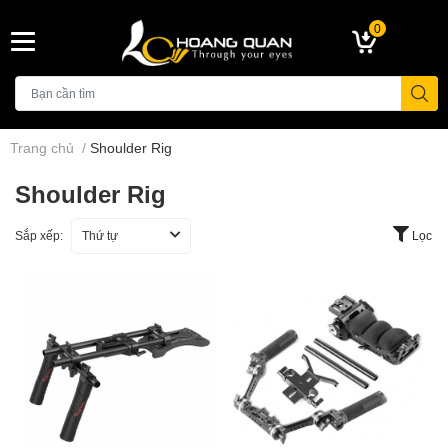
0
Trang chủ
/
Shoulder Rig
Shoulder Rig
Sắp xếp:
Thứ tự
Lọc