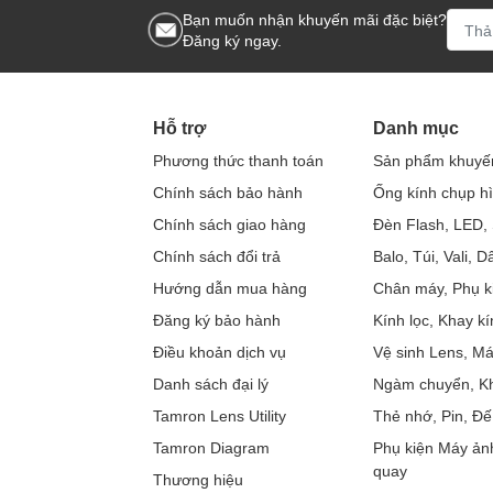
Bạn muốn nhận khuyến mãi đặc biệt?
Đăng ký ngay.
Hỗ trợ
Danh mục
Phương thức thanh toán
Sản phẩm khuyế
Chính sách bảo hành
Ống kính chụp h
Chính sách giao hàng
Đèn Flash, LED, 
Chính sách đổi trả
Balo, Túi, Vali, 
Hướng dẫn mua hàng
Chân máy, Phụ k
Đăng ký bảo hành
Kính lọc, Khay kí
Điều khoản dịch vụ
Vệ sinh Lens, M
Danh sách đại lý
Ngàm chuyển, Kh
Tamron Lens Utility
Thẻ nhớ, Pin, Đế
Tamron Diagram
Phụ kiện Máy ản
quay
Thương hiệu