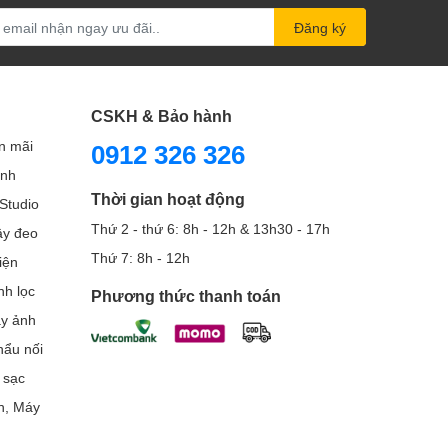
Đăng ký
CSKH & Bảo hành
n mãi
0912 326 326
ình
Thời gian hoạt động
Studio
Thứ 2 - thứ 6: 8h - 12h & 13h30 - 17h
Dây đeo
Thứ 7: 8h - 12h
iện
nh lọc
Phương thức thanh toán
áy ảnh
ẩu nối
 sạc
h, Máy