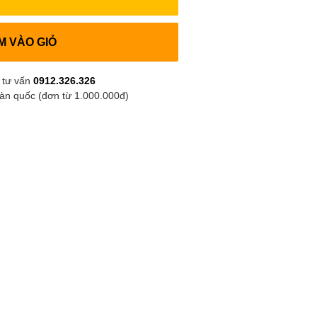
M VÀO GIỎ
 tư vấn
0912.326.326
oàn quốc (đơn từ 1.000.000đ)