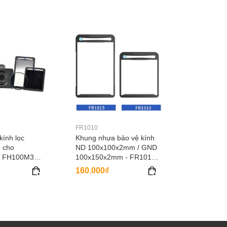
FR1010
kính lọc
Khung nhựa bảo vệ kính
 cho
ND 100x100x2mm / GND
 - FH100M3V1
100x150x2mm - FR1010 /
2 /
FR1015
160.000₫
 /
4