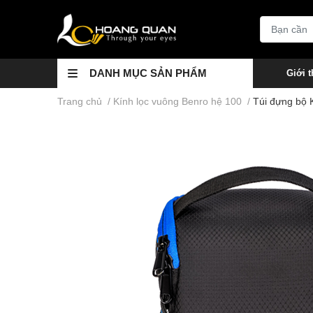
DANH MỤC SẢN PHẨM
Giới t
Trang chủ
/
Kính lọc vuông Benro hệ 100
/
Túi đựng bộ