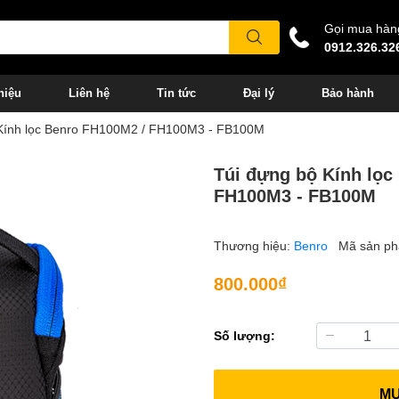
Gọi mua hàn
0912.326.32
hiệu
Liên hệ
Tin tức
Đại lý
Bảo hành
 Kính lọc Benro FH100M2 / FH100M3 - FB100M
Túi đựng bộ Kính lọc
FH100M3 - FB100M
Thương hiệu:
Benro
Mã sản p
800.000₫
Số lượng:
M