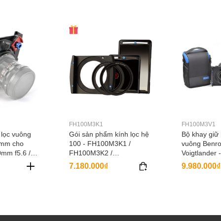
FH100M3K1
FH100M3V1
 lọc vuông
Gói sản phẩm kính lọc hệ
Bộ khay giữ 
0mm cho
100 - FH100M3K1 /
vuông Benro
0mm f5.6 /
FH100M3K2 /
Voigtlander
5mm f4.5 /
FH100M3K3
/ FH100M3V
7.180.000₫
9.980.000₫
1mm f1.4 /
FH100M3V3
4mm -
FH100M3V