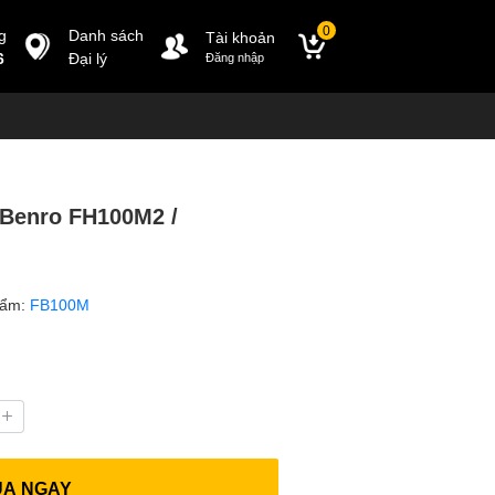
0
g
Danh sách
Tài khoản
6
Đại lý
Đăng nhập
 Benro FH100M2 /
hẩm:
FB100M
UA NGAY