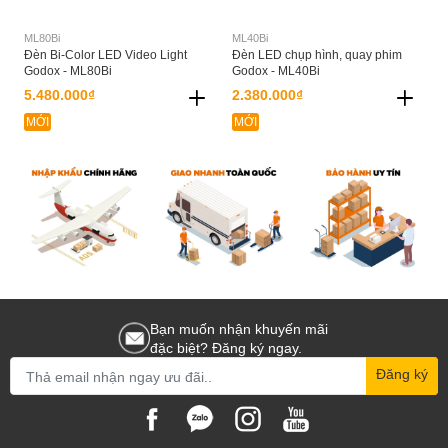
ML80Bi
ML40Bi
Đèn Bi-Color LED Video Light
Đèn LED chụp hình, quay phim
Godox - ML80Bi
Godox - ML40Bi
5.480.000₫
2.380.000₫
MỚI
MỚI
Bạn muốn nhận khuyến mãi
đặc biệt? Đăng ký ngay.
Đăng ký