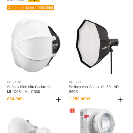
Combo tiết kiệm 1.000.000đ
ML-CS30
AD-S60S
Softbox hình cầu Godox cho
Softbox cho Godox ML-60 - AD-
ML100Bi - ML-CS30
S60S
660.000₫
1.250.000₫