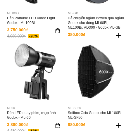
ML100Bi
ML-GB
Đèn Portable LED Video Light
Đế chuyển ngàm Bowen qua ngàm
Godox - ML100Bi
Godox cho dòng ML60Bi,
ML100Bi, AD300 - Godox ML-GB
3.750.000₫
380.000₫
4.680.000₫
-20%
ML60
ML-SF50
Đèn LED quay phim, chụp ảnh
Softbox Octa Godox cho ML100Bi -
Godox - ML-60
ML-SF50
3.880.000₫
880.000₫
4.480.000₫
-13%