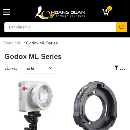
0
Trang chủ
/
Godox ML Series
Godox ML Series
Sắp xếp:
Thứ tự
Lọc