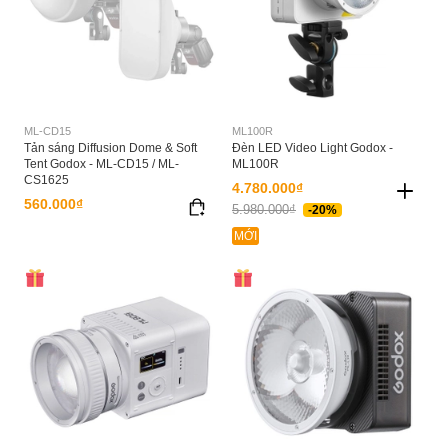
ML-CD15
ML100R
Tản sáng Diffusion Dome & Soft
Đèn LED Video Light Godox -
Tent Godox - ML-CD15 / ML-
ML100R
CS1625
4.780.000₫
560.000₫
5.980.000₫
-20%
MỚI