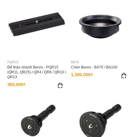
PQR15
BA75
Đế tháo nhanh Benro - PQR15
Chén Benro - BA75 / BA100
(QR11, QR25) / QR4 / QR6 / QR10 /
1.390.000₫
QR13
360.000₫