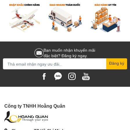
Bạn muốn nhận khuyến mãi
đặc biệt? Đăng ký ngay.
Đăng ký
Công ty TNHH Hoằng Quân