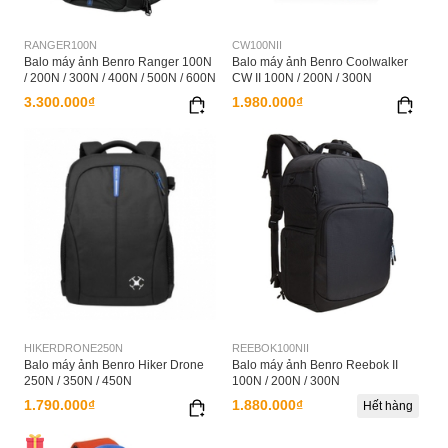
RANGER100N
CW100NII
Balo máy ảnh Benro Ranger 100N
Balo máy ảnh Benro Coolwalker
/ 200N / 300N / 400N / 500N / 600N
CW II 100N / 200N / 300N
3.300.000₫
1.980.000₫
HIKERDRONE250N
REEBOK100NII
Balo máy ảnh Benro Hiker Drone
Balo máy ảnh Benro Reebok II
250N / 350N / 450N
100N / 200N / 300N
1.790.000₫
1.880.000₫
Hết hàng