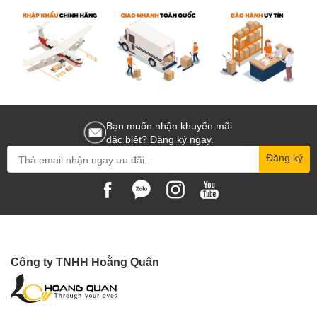
Balo được thiết kế thông minh với nhiều ngăn chứa tiện lợi giúp bạn tổ
chức và lưu trữ các thiết bị máy ảnh của mình một cách dễ dàng và hiệu
quả. Ngoài ra, tính năng chống nước giúp bảo vệ máy ảnh trong những
điều kiện thời tiết khắc nghiệt, đảm bảo rằng thiết bị của bạn sẽ luôn
được bảo vệ tuyệt đối.
Với sự tiện dụng và chất lượng đáng tin cậy, Balo máy ảnh Benro chất
lượng cao là một lựa chọn hoàn hảo cho những ai yêu thích nhiếp ảnh
và muốn bảo vệ thiết bị của mình. Hãy chọn balo này để đồng hành cùng
Bạn muốn nhận khuyến mãi
bạn trong những chuyến đi chụp ảnh tuyệt vời của mình.
đặc biệt? Đăng ký ngay.
Phân phối Balo máy ảnh Benro chính hãng
Đăng ký
Hoằng Quân là đơn vị phân phối và bán lẻ Balo máy ảnh Benro chính
hãng tại Việt Nam. Quý khách có thể yên tâm đặt hàng tại website: miễn
phí giao hàng toàn quốc. Ngoài ra, Showroom Hoằng Quân có mặt tại
TPHCM, Hà Nội, Đà Nẵng để quý khách có thể đến trải nghiệm sản
phẩm tốt nhất!
Công ty TNHH Hoằng Quân