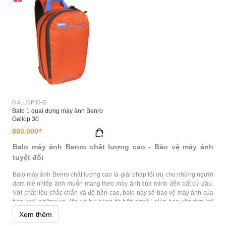
GALLOP30-O
Balo 1 quai đựng máy ảnh Benro
Gallop 30
880.000₫
Balo máy ảnh Benro chất lượng cao - Bảo vệ máy ảnh
tuyệt đối
Balo máy ảnh Benro chất lượng cao là giải pháp tối ưu cho những người
đam mê nhiếp ảnh muốn mang theo máy ảnh của mình đến bất cứ đâu.
Với chất liệu chắc chắn và độ bền cao, balo này sẽ bảo vệ máy ảnh của
bạn khỏi những va đập và hư hỏng từ bên ngoài, giúp bạn yên tâm khi
mang theo thiết bị của mình khi đi du lịch, chụp ảnh ngoài trời hay trong
Xem thêm
các hoạt động thể thao.