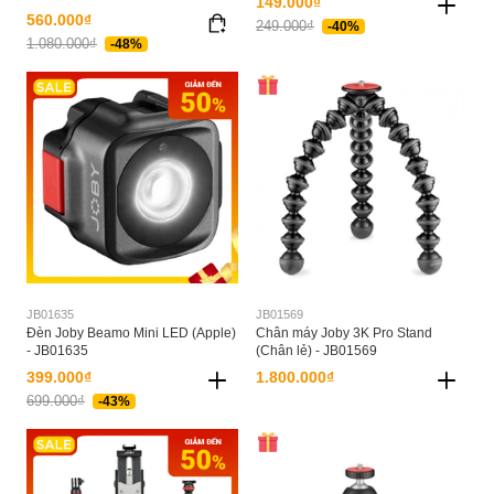
149.000₫
560.000₫
249.000₫
-40%
1.080.000₫
-48%
JB01635
JB01569
Đèn Joby Beamo Mini LED (Apple)
Chân máy Joby 3K Pro Stand
- JB01635
(Chân lẻ) - JB01569
399.000₫
1.800.000₫
699.000₫
-43%