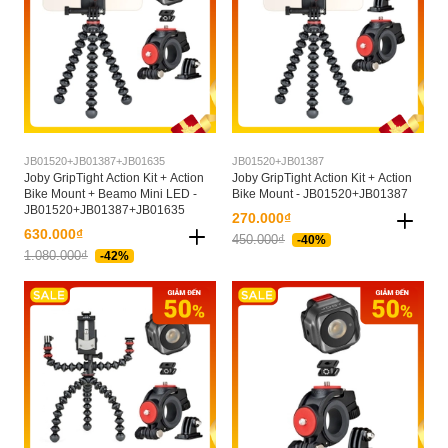
JB01520+JB01387+JB01635
JB01520+JB01387
Joby GripTight Action Kit + Action
Joby GripTight Action Kit + Action
Bike Mount + Beamo Mini LED -
Bike Mount - JB01520+JB01387
JB01520+JB01387+JB01635
270.000₫
630.000₫
450.000₫
-40%
1.080.000₫
-42%