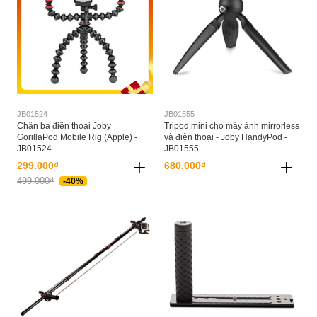
JB01524
JB01555
Chân ba điện thoại Joby
Tripod mini cho máy ảnh mirrorless
GorillaPod Mobile Rig (Apple) -
và điện thoại - Joby HandyPod -
JB01524
JB01555
299.000₫
680.000₫
499.000₫
-40%