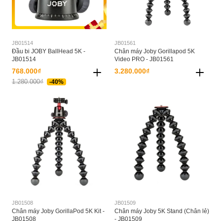
JB01514
JB01561
Đầu bi JOBY BallHead 5K -
Chân máy Joby Gorillapod 5K
JB01514
Video PRO - JB01561
768.000₫
3.280.000₫
1.280.000₫
-40%
JB01508
JB01509
Chân máy Joby GorillaPod 5K Kit -
Chân máy Joby 5K Stand (Chân lẻ)
JB01508
- JB01509