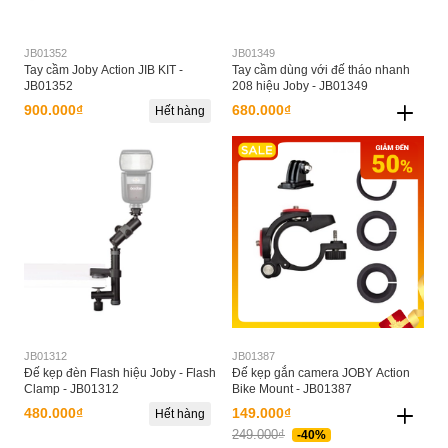
JB01352
JB01349
Tay cầm Joby Action JIB KIT -
Tay cầm dùng với đế tháo nhanh
JB01352
208 hiệu Joby - JB01349
900.000₫
680.000₫
Hết hàng
JB01312
JB01387
Đế kẹp đèn Flash hiệu Joby - Flash
Đế kẹp gắn camera JOBY Action
Clamp - JB01312
Bike Mount - JB01387
480.000₫
149.000₫
Hết hàng
249.000₫
-40%