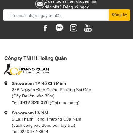
Bạn muốn nhận khuyến mãi
hiệu quả cho việc tạo ra những nội dung chất lượng cao.
Joby
khuyến
khích sự sáng tạo và giúp người dùng hiện thực hóa những ý tưởng độc
đặc biệt? Đăng ký ngay.
đáo của mình bằng các công cụ mạnh mẽ và tiện lợi. Tham khảo
Đăng ký
hoangquanco.com để tìm được sản phẩm phù hợp với nhu cầu quay
chụp sáng tạo.
Công ty TNHH Hoằng Quân
Showroom TP Hồ Chí Minh
27B Nguyễn Đình Chiểu, Phường Sài Gòn
(Cây Đa lớn, vào 30m)
0912.326.326
Tel:
(Gọi mua hàng)
Showroom Hà Nội
6 Lê Thánh Tông, Phường Cửa Nam
(cách cổng vào 20m, bên tay trái)
Tel: 0243.944.8644