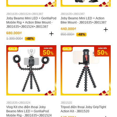
JB01635+JB01524+JB01387
JB01635+JB01387
Joby Beamo Mini LED + GorillaPod
Joby Beamo Mini LED + Action
Mobile Rig + Action Bike Mount -
Bike Mount - JB01635+JB01387
JB01635+JB01524+JB01387
440.000₫
680.000₫
850.000₫
-48%
1.300.000₫
-48%
JB01635+JB01524
JB01520
Vlog Kit cho điện thoại Joby
Tripod điện thoại Joby GripTight
Beamo Mini LED + GorillaPod
Action Kit - JB01520
Mobile Rig - JB01635+JB01524