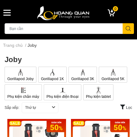
0
Trang chủ
/
Joby
Joby
Gorillapod Joby
Gorillapod 1K
Gorillapod 3K
Gorillapod 5K
Phụ kiện chân máy
Phụ kiện điện thoại
Phụ kiện tablet
Sắp xếp:
Thứ tự
Lọc