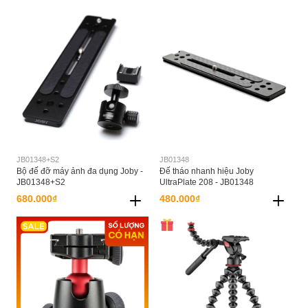
JB01348+S2
JB01348
Bộ đế đỡ máy ảnh đa dụng Joby -
Đế tháo nhanh hiệu Joby
JB01348+S2
UltraPlate 208 - JB01348
680.000₫
480.000₫