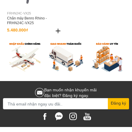
FRHN24C-VX25
Chân máy Benro Rhino -
FRHN24C-VX25
5.480.000₫
Bạn muốn nhận khuyến mãi
đặc biệt? Đăng ký ngay.
Đăng ký