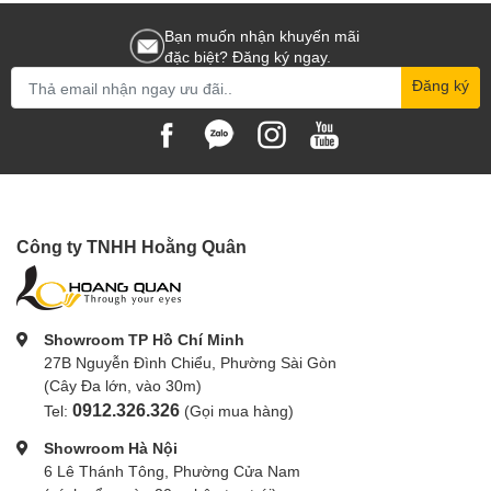
để quý khách hàng có thể đến trải nghiệm và lựa chọn sản phẩm phù
hợp nhất.
Bạn muốn nhận khuyến mãi
đặc biệt? Đăng ký ngay.
Đăng ký
Công ty TNHH Hoằng Quân
Showroom TP Hồ Chí Minh
27B Nguyễn Đình Chiểu, Phường Sài Gòn
(Cây Đa lớn, vào 30m)
0912.326.326
Tel:
(Gọi mua hàng)
Showroom Hà Nội
6 Lê Thánh Tông, Phường Cửa Nam