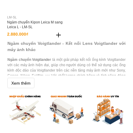
LM-SL
Ngàm chuyển Kipon Leica M sang
Leica L - LM-SL
2.880.000₫
Ngàm chuyển Voigtlander - Kết nối Lens Voigtlander với
máy ảnh khác
Ngàm chuyển Voigtlander
là một giải pháp kết nối ống kính Voigtlander
với các máy ảnh hiện đại, giúp cho người dùng có thể sử dụng các ống
kính độc đáo của Voigtlander trên các nền tảng máy ảnh mới như Sony,
Canon, Nikon, Fujifilm, v.v. Với chất lượng chính hãng và tính năng đáng
tin cậy, ngàm chuyển Voigtlander là lựa chọn hoàn hảo cho các nhiếp
Xem thêm
ảnh gia chuyên nghiệp và tín đồ của ống kính Voigtlander.
Phân phối Ngàm chuyển Voigtlander chính hãng tại
TPHCM, Hà Nội, Đà Nẵng
Hoằng Quân là đơn vị phân phối và bán lẻ
Ngàm chuyển Voigtlander
chính hãng
tại Việt Nam. Quý khách hàng có thể yên tâm đặt hàng tại
website của chúng tôi với chế độ miễn phí giao hàng toàn quốc. Bên
cạnh đó, chúng tôi còn có các showroom tại TPHCM, Hà Nội, Đà Nẵng