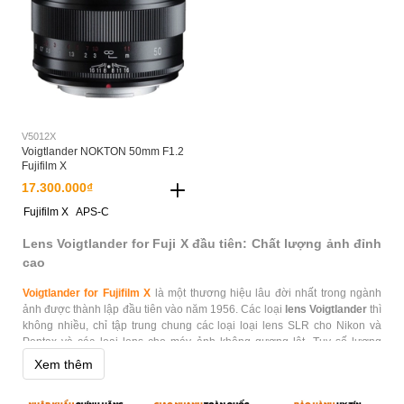
V5012X
Voigtlander NOKTON 50mm F1.2
Fujifilm X
17.300.000₫
Fujifilm X
APS-C
Lens Voigtlander for Fuji X đầu tiên: Chất lượng ảnh đỉnh
cao
Voigtlander for Fujifilm X
là một thương hiệu lâu đời nhất trong ngành
ảnh được thành lập đầu tiên vào năm 1956. Các loại
lens Voigtlander
thì
không nhiều, chỉ tập trung chung các loại loại lens SLR cho Nikon và
Pentax và các loại lens cho máy ảnh không gương lật. Tuy số lượng
chủng loại ít, lens của Voightlander lại có ưu thế là chất lượng cực kì tốt
Xem thêm
đáp ứng được đa dạng nhu cầu chụp ảnh, thích hợp cho người dùng bán
chuyên lẫn nhiếp ảnh gia chuyên nghiệp.