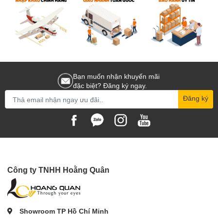
Mới đây, Voigtlander đã cho ra mắt dòng ống kính ngàm X-mount dành
cho các nhiếp ảnh gia sử dụng máy ảnh Fujifilm APS-C. Chúng tôi tự hào
là một nhà phân phối uy tín chuyên mua bán các dòng
ống kính
Voightlander chính hãng
với mức giá phải chăng cùng chế độ bảo hành
đáng tin cậy. Hãy đến và trải nghiệm nhé!
Phân phối Lens Voigtlander for Fuji X ở TPHCM, Hà Nội,
Đà Nẵng...
Bạn muốn nhận khuyến mãi
đặc biệt? Đăng ký ngay.
Hoằng Quân là nhà phân phối và bán lẻ chính thức ống kính Voigtlander
dành cho máy ảnh Fujifilm X tại Việt Nam. Chúng tôi cam kết cung cấp
Đăng ký
sản phẩm chính hãng và hỗ trợ giao hàng miễn phí trên toàn quốc thông
qua website. Ngoài ra, để đáp ứng nhu cầu của khách hàng, chúng tôi
cũng có các showroom tại TP.HCM, Hà Nội và Đà Nẵng, nơi Quý khách
có thể tham khảo và trải nghiệm trực tiếp sản phẩm chất lượng tốt nhất.
Công ty TNHH Hoằng Quân
Showroom TP Hồ Chí Minh