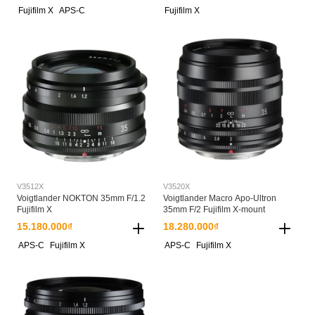
Fujifilm X
APS-C
Fujifilm X
V3512X
V3520X
Voigtlander NOKTON 35mm F/1.2
Voigtlander Macro Apo-Ultron
Fujifilm X
35mm F/2 Fujifilm X-mount
15.180.000₫
18.280.000₫
APS-C
Fujifilm X
APS-C
Fujifilm X