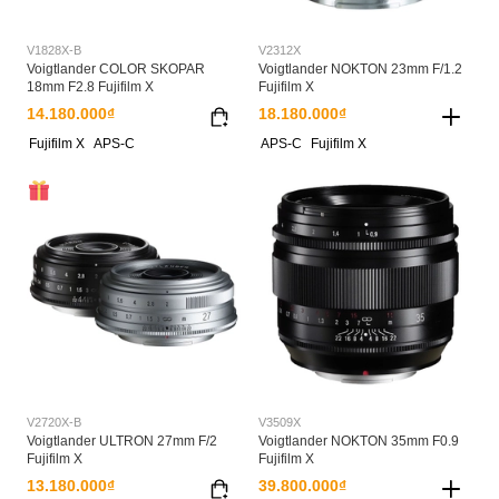
V1828X-B
V2312X
Voigtlander COLOR SKOPAR
Voigtlander NOKTON 23mm F/1.2
18mm F2.8 Fujifilm X
Fujifilm X
14.180.000₫
18.180.000₫
Fujifilm X
APS-C
APS-C
Fujifilm X
V2720X-B
V3509X
Voigtlander ULTRON 27mm F/2
Voigtlander NOKTON 35mm F0.9
Fujifilm X
Fujifilm X
13.180.000₫
39.800.000₫