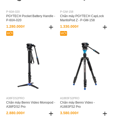
P-60A-020
P-GM-158
PGYTECH Pocket Battery Handle -
Chân máy PGYTECH CapLock
P-60A-020
MantisPod Z - P-GM-158
1.280.000₫
1.330.000₫
MỚI
MỚI
A38FDS2PRO
A1883FS2PRO
Chân máy Benro Video Monopod -
Chân máy Benro Video -
A38FDS2 Pro
A1883FS2 Pro
2.880.000₫
3.580.000₫