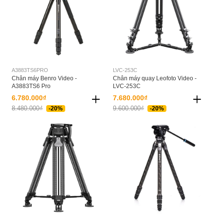
A3883TS6PRO
LVC-253C
Chân máy Benro Video -
Chân máy quay Leofoto Video -
A3883TS6 Pro
LVC-253C
6.780.000₫
7.680.000₫
8.480.000₫
9.600.000₫
-20%
-20%