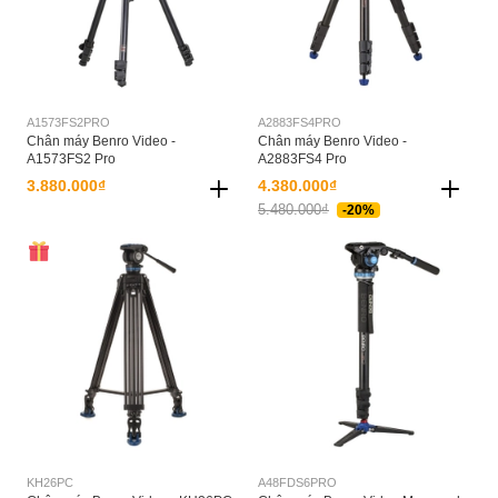
A1573FS2PRO
A2883FS4PRO
Chân máy Benro Video -
Chân máy Benro Video -
A1573FS2 Pro
A2883FS4 Pro
3.880.000₫
4.380.000₫
5.480.000₫
-20%
KH26PC
A48FDS6PRO