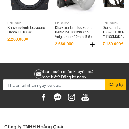
FH100M3
FH100M2
FH100M3K1
Khay giữ kính lọc vuông
Khay giữ kính lọc vuông
Gói sản phẩm kín
Benro FH100M3
Benro hệ 100mm cho
100 - FH100M3K
Voigtlander 10mm f5.6 /
FH100M3K2 / F
2.280.000₫
12mm f5.6 / 15mm f4.5 /
2.680.000₫
7.180.000₫
21mm f1.8 / 21mm f1.4 /
Olympus 7-14mm -
FH100M2
Bạn muốn nhận khuyến mãi
đặc biệt? Đăng ký ngay.
Đăng ký
Công ty TNHH Hoằng Quân