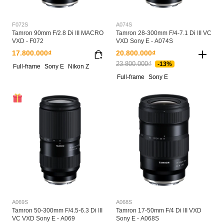
F072S
A074S
Tamron 90mm F/2.8 Di III MACRO
Tamron 28-300mm F/4-7.1 Di III VC
VXD - F072
VXD Sony E - A074S
17.800.000₫
20.800.000₫
23.800.000₫
-13%
Full-frame
Sony E
Nikon Z
Full-frame
Sony E
A069S
A068S
Tamron 50-300mm F/4.5-6.3 Di III
Tamron 17-50mm F/4 Di III VXD
VC VXD Sony E - A069
Sony E - A068S