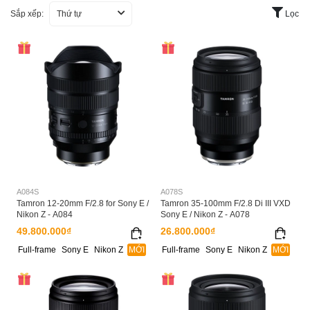
Sắp xếp:
Thứ tự
Lọc
A084S
A078S
Tamron 12-20mm F/2.8 for Sony E /
Tamron 35-100mm F/2.8 Di III VXD
Nikon Z - A084
Sony E / Nikon Z - A078
49.800.000₫
26.800.000₫
Full-frame
Sony E
Nikon Z
MỚI
Full-frame
Sony E
Nikon Z
MỚI