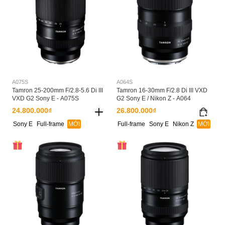
A075S
A064S
Tamron 25-200mm F/2.8-5.6 Di III
Tamron 16-30mm F/2.8 Di III VXD
VXD G2 Sony E - A075S
G2 Sony E / Nikon Z - A064
24.800.000₫
26.800.000₫
Sony E
Full-frame
MỚI
Full-frame
Sony E
Nikon Z
MỚI