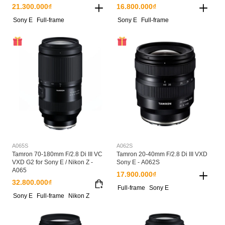
21.300.000₫
16.800.000₫
Sony E
Full-frame
Sony E
Full-frame
A065S
A062S
Tamron 70-180mm F/2.8 Di III VC
Tamron 20-40mm F/2.8 Di III VXD
VXD G2 for Sony E / Nikon Z -
Sony E - A062S
A065
17.900.000₫
32.800.000₫
Full-frame
Sony E
Sony E
Full-frame
Nikon Z