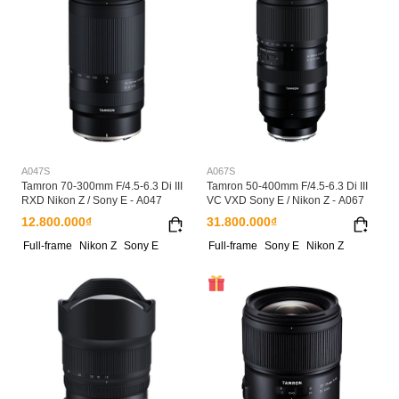
A047S
A067S
Tamron 70-300mm F/4.5-6.3 Di III
Tamron 50-400mm F/4.5-6.3 Di III
RXD Nikon Z / Sony E - A047
VC VXD Sony E / Nikon Z - A067
12.800.000₫
31.800.000₫
Full-frame
Nikon Z
Sony E
Full-frame
Sony E
Nikon Z