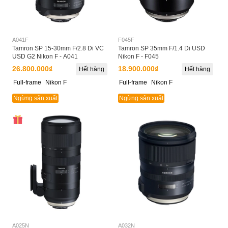
A041F
F045F
Tamron SP 15-30mm F/2.8 Di VC
Tamron SP 35mm F/1.4 Di USD
USD G2 Nikon F - A041
Nikon F - F045
26.800.000₫
18.900.000₫
Hết hàng
Hết hàng
Full-frame
Nikon F
Full-frame
Nikon F
Ngừng sản xuất
Ngừng sản xuất
A025N
A032N