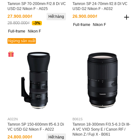
Tamron SP 70-200mm F/2.8 Di VC
Tamron SP 24-70mm f/2.8 DI VC
USD G2 Nikon F - A025
USD G2 Nikon F - A032
27.900.000₫
26.900.000₫
Hết hàng
28.800.000₫
-3%
Full-frame
Nikon F
Full-frame
Nikon F
Ngừng sản xuất
A022N
B061S
Tamron SP 150-600mm f/5-6.3 Di
Tamron 18-300mm F/3.5-6.3 Di III-
VC USD G2 Nikon F - A022
A VC VXD Sony E / Canon RF /
Nikon Z / Fuji X - B061
24.800.000₫
Hết hàng