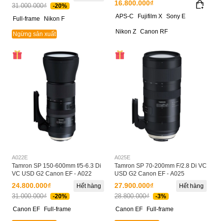
16.800.000₫
31.000.000₫
-20%
APS-C
Fujifilm X
Sony E
Full-frame
Nikon F
Nikon Z
Canon RF
Ngừng sản xuất
A022E
A025E
Tamron SP 150-600mm f/5-6.3 Di
Tamron SP 70-200mm F/2.8 Di VC
VC USD G2 Canon EF - A022
USD G2 Canon EF - A025
24.800.000₫
27.900.000₫
Hết hàng
Hết hàng
31.000.000₫
28.800.000₫
-20%
-3%
Canon EF
Full-frame
Canon EF
Full-frame