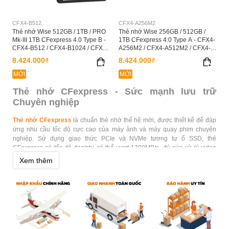
CFX4-B512
CFX4-A256M2
Thẻ nhớ Wise 512GB / 1TB / PRO
Thẻ nhớ Wise 256GB / 512GB /
Mk-III 1TB CFexpress 4.0 Type B -
1TB CFexpress 4.0 Type A - CFX4-
CFX4-B512 / CFX4-B1024 / CFX4-
A256M2 / CFX4-A512M2 / CFX4-
B1024PM3
A1024M2
8.424.000₫
8.424.000₫
MỚI
MỚI
Thẻ nhớ CFexpress - Sức mạnh lưu trữ
Chuyên nghiệp
Thẻ nhớ CFexpress
là chuẩn thẻ nhớ thế hệ mới, được thiết kế để đáp
ứng nhu cầu tốc độ cực cao của máy ảnh và máy quay phim chuyên
nghiệp. Sử dụng giao thức PCIe và NVMe tương tự ổ SSD, thẻ
CFexpress có tốc độ đọc/ghi có thể vượt 1700MB/s, đủ sức xử lý video
8K RAW, chụp liên tiếp hàng chục khung hình RAW mà không bị nghẽn
Xem thêm
bộ nhớ đệm. CFexpress hiện có các loại Type A, Type B và Type C, tương
thích với nhiều dòng máy quay và máy ảnh cao cấp từ Sony, Canon,
Nikon, Panasonic.
Tại sao cần thẻ nhớ CFexpress?
Thẻ nhớ là một trong những phương tiện lưu trữ dữ liệu quan trọng nhất
trong kỷ nguyên số. Từ máy ảnh, máy quay phim, điện thoại thông minh