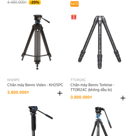
4.480.000₫
-20%
MỚI
KH25PC
TTOR24C
Chân máy Benro Video - KH25PC
Chân máy Benro Tortoise -
TTOR24C (không đầu bi)
3.800.000₫
3.800.000₫