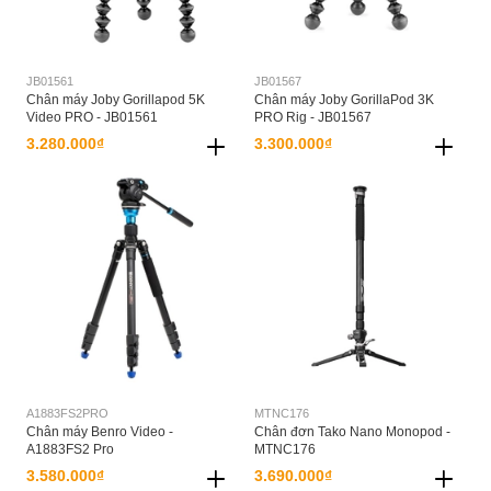
JB01561
JB01567
Chân máy Joby Gorillapod 5K
Chân máy Joby GorillaPod 3K
Video PRO - JB01561
PRO Rig - JB01567
3.280.000₫
3.300.000₫
A1883FS2PRO
MTNC176
Chân máy Benro Video -
Chân đơn Tako Nano Monopod -
A1883FS2 Pro
MTNC176
3.580.000₫
3.690.000₫