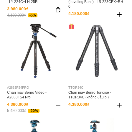
- LY-224C+LH-25R
(Leveling Base) - LS-223CEX+RH-
0
3.980.000₫
4.180.000₫
4.180.000₫
-5%
A2883FS4PRO
TTOR34C
Chân máy Benro Video -
Chân máy Benro Tortoise -
A2883FS4 Pro
TTOR34C (không đầu bi)
4.380.000₫
4.380.000₫
5.480.000₫
-20%