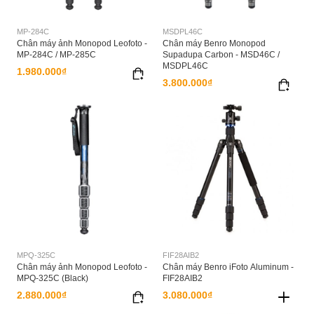
MP-284C
MSDPL46C
Chân máy ảnh Monopod Leofoto -
Chân máy Benro Monopod
MP-284C / MP-285C
Supadupa Carbon - MSD46C /
MSDPL46C
1.980.000₫
3.800.000₫
MPQ-325C
FIF28AIB2
Chân máy ảnh Monopod Leofoto -
Chân máy Benro iFoto Aluminum -
MPQ-325C (Black)
FIF28AIB2
2.880.000₫
3.080.000₫