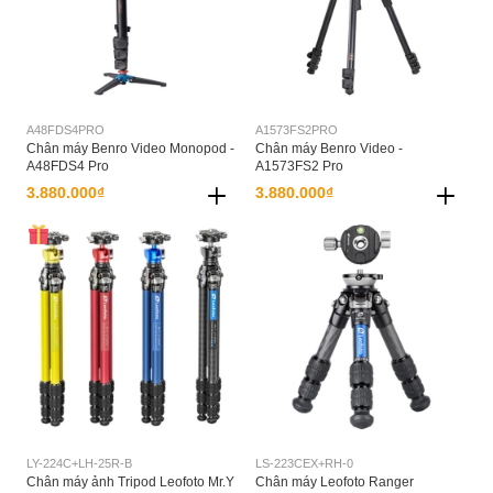
A48FDS4PRO
A1573FS2PRO
Chân máy Benro Video Monopod -
Chân máy Benro Video -
A48FDS4 Pro
A1573FS2 Pro
3.880.000₫
3.880.000₫
LY-224C+LH-25R-B
LS-223CEX+RH-0
Chân máy ảnh Tripod Leofoto Mr.Y
Chân máy Leofoto Ranger