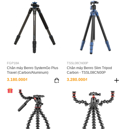
FGP18A
TSSL08CN00P
Chân máy Benro SystemGo Plus
Chân máy Benro Slim Tripod
Travel (Carbon/Aluminum)
Carbon - TSSL08CN00P
3.180.000₫
3.280.000₫