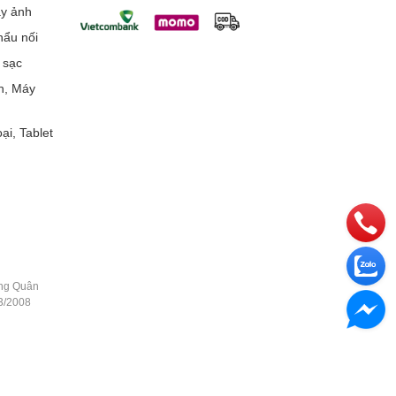
áy ảnh
ẩu nối
 sạc
h, Máy
ại, Tablet
ằng Quân
3/2008