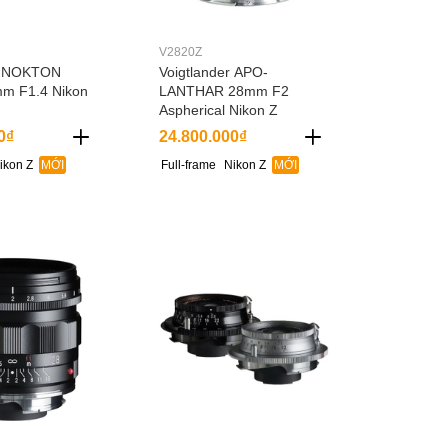
V2820Z
er NOKTON
Voigtlander APO-
mm F1.4 Nikon
LANTHAR 28mm F2
Aspherical Nikon Z
0₫
24.800.000₫
ikon Z
MỚI
Full-frame
Nikon Z
MỚI