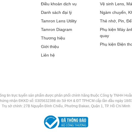
Điều khoản dịch vụ
Vệ sinh Lens, M
Danh sách đại lý
Ngàm chuyển, Kh
Tamron Lens Utility
Thẻ nhớ, Pin, Đế
Tamron Diagram
Phụ kiện Máy ản
quay
Thương hiệu
Phụ kiện Điện tho
Giới thiệu
Liên hệ
ông tin trực tuyến sản phẩm được phân phối chính hãng thuộc Công ty TNHH Ho
chứng nhận ĐKKD số: 0305632388 do Sở KH & ĐT TPHCM cấp lần đầu ngày 18/0
Trụ sở chính: 27B Nguyễn Đình Chiểu, Phường Đakao, Quận 1, TP. Hồ Chí Minh