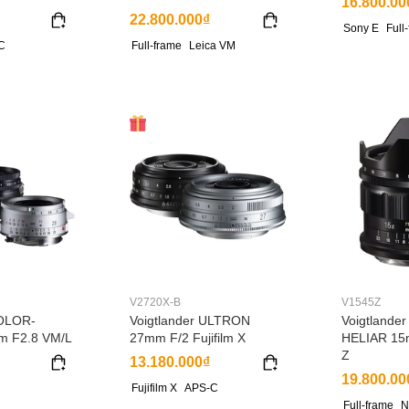
16.800.00
22.800.000₫
Sony E
Full
C
Full-frame
Leica VM
V2720X-B
V1545Z
COLOR-
Voigtlander ULTRON
Voigtlande
 F2.8 VM/L
27mm F/2 Fujifilm X
HELIAR 15
Z
13.180.000₫
19.800.00
Fujifilm X
APS-C
Full-frame
N