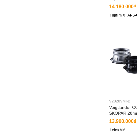
14.180.000₫
Fujifilm X
APS-
V2828VMI-B
Voigtlander 
SKOPAR 28mm
13.900.000₫
Leica VM