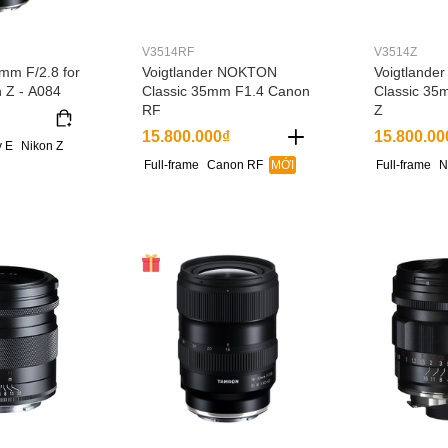
V3514RF
V3514Z
mm F/2.8 for
Voigtlander NOKTON
Voigtland
n Z - A084
Classic 35mm F1.4 Canon
Classic 35
RF
Z
15.800.000₫
15.800.00
 E
Nikon Z
Full-frame
Canon RF
MỚI
Full-frame
N