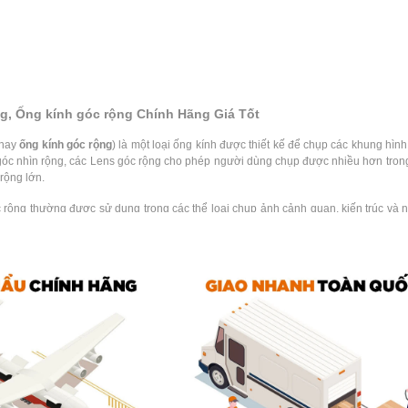
g, Ống kính góc rộng Chính Hãng Giá Tốt
hay
ống kính góc rộng
) là một loại ống kính được thiết kế để chụp các khung hìn
góc nhìn rộng, các Lens góc rộng cho phép người dùng chụp được nhiều hơn tron
rộng lớn.
rộng thường được sử dụng trong các thể loại chụp ảnh cảnh quan, kiến trúc và nộ
 Lens góc rộng có khả năng xoá phông đẹp, giúp tạo nên hiệu ứng ảnh chân dung 
ns góc rộng, Ống kính góc rộng TPHCM, Hà Nội
ơn vị phân phối
lens góc rộng
,
ống kính góc rộng
chính hãng tại Việt Nam. Chúng
. Quý khách hàng có thể dễ dàng đặt hàng thông qua trang web
hoangquanco
úng tôi có mặt tại TPHCM, Hà Nội và Đà Nẵng, để quý khách hàng có thể đến trải 