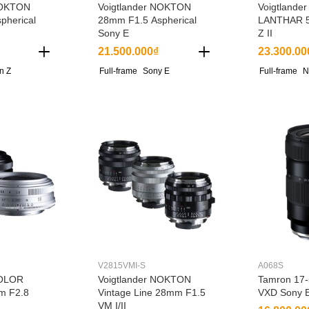
NOKTON
Voigtlander NOKTON
Voigtlande
pherical
28mm F1.5 Aspherical
LANTHAR 5
Sony E
Z II
21.500.000₫
23.300.00
n Z
Full-frame
Sony E
Full-frame
N
V2815VMI-S
A068S
COLOR
Voigtlander NOKTON
Tamron 17-
m F2.8
Vintage Line 28mm F1.5
VXD Sony E
VM I/II