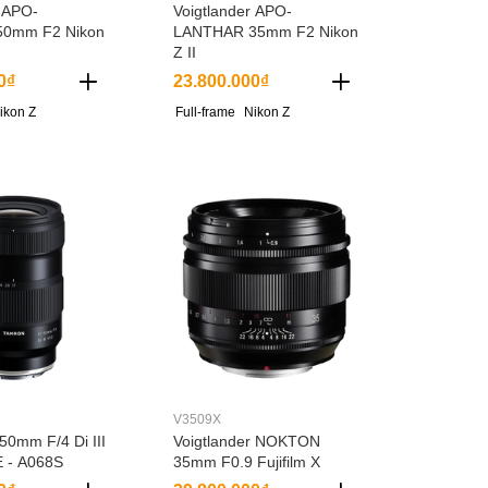
r APO-
Voigtlander APO-
0mm F2 Nikon
LANTHAR 35mm F2 Nikon
Z II
0₫
23.800.000₫
ikon Z
Full-frame
Nikon Z
V3509X
50mm F/4 Di III
Voigtlander NOKTON
 - A068S
35mm F0.9 Fujifilm X