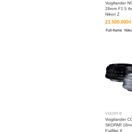
Voigtlander 
28mm F1.5 As
Nikon Z
21.500.000₫
Full-frame
Niko
V1828X-B
Voigtlander 
SKOPAR 18m
Fujifilm X