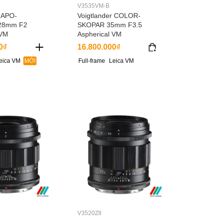
V3535VM-B
r APO-
Voigtlander COLOR-
28mm F2
SKOPAR 35mm F3.5
 VM
Aspherical VM
0₫
16.800.000₫
eica VM
MỚI
Full-frame
Leica VM
V3520ZII