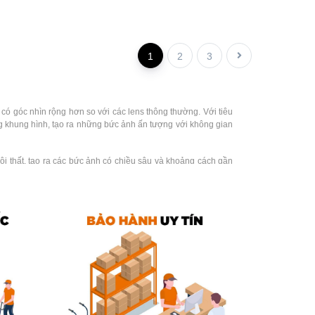
1
2
3
h có góc nhìn rộng hơn so với các lens thông thường. Với tiêu
g khung hình, tạo ra những bức ảnh ấn tượng với không gian
i thất, tạo ra các bức ảnh có chiều sâu và khoảng cách gần
độc đáo.
 tôi cam kết cung cấp sản phẩm chất lượng và độ tin cậy cao
.com
của chúng tôi và được miễn phí giao hàng toàn quốc.
nghiệm và tìm hiểu về sản phẩm một cách tốt nhất.