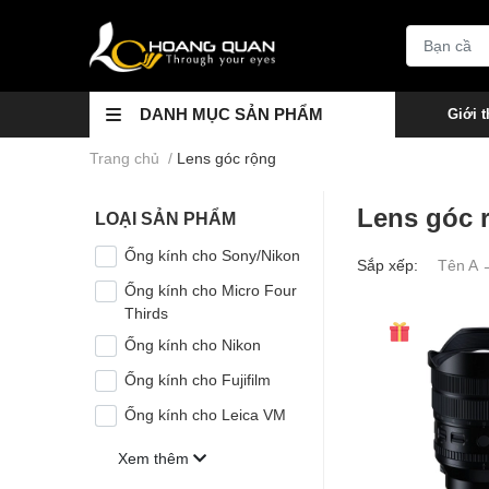
DANH MỤC SẢN PHẨM
Giới t
Trang chủ
/
Lens góc rộng
Lens góc 
LOẠI SẢN PHẨM
Ống kính cho Sony/Nikon
Sắp xếp:
Tên A 
Ống kính cho Micro Four
Thirds
Ống kính cho Nikon
Ống kính cho Fujifilm
Ống kính cho Leica VM
Xem thêm