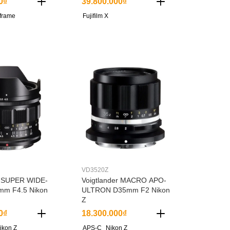
0₫
39.800.000₫
-frame
Fujifilm X
VD3520Z
r SUPER WIDE-
Voigtlander MACRO APO-
mm F4.5 Nikon
ULTRON D35mm F2 Nikon
Z
0₫
18.300.000₫
ikon Z
APS-C
Nikon Z