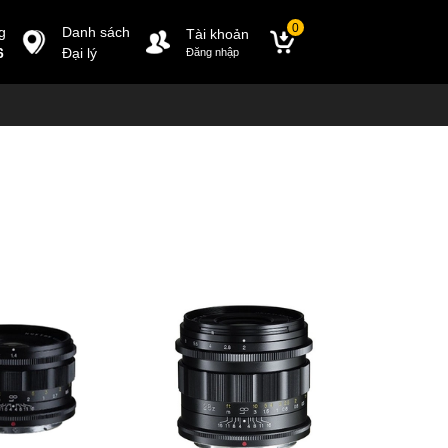
0
g
Danh sách
Tài khoản
6
Đại lý
Đăng nhập