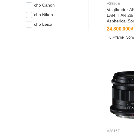
V2820E
cho Canon
Voigtlander A
cho Nikon
LANTHAR 28
Aspherical So
cho Leica
24.800.000₫
Full-frame
Sony
V2815Z