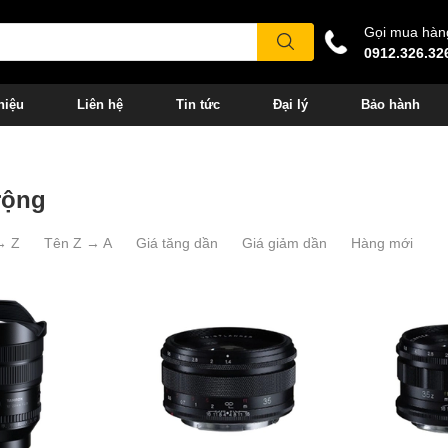
Gọi mua hàn
0912.326.32
hiệu
Liên hệ
Tin tức
Đại lý
Bảo hành
rộng
→ Z
Tên Z → A
Giá tăng dần
Giá giảm dần
Hàng mới