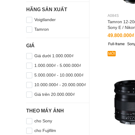
HÃNG SẢN XUẤT
A084S
Voigtlander
Tamron 12-20
Sony E / Niko
Tamron
49.800.000₫
Full-frame
Sony
GIÁ
MỚI
Giá dưới 1.000.000₫
1.000.000₫ - 5.000.000₫
5.000.000₫ - 10.000.000₫
10.000.000₫ - 20.000.000₫
Giá trên 20.000.000₫
THEO MÁY ẢNH
cho Sony
cho Fujifilm