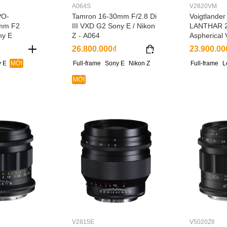
A064S
V2820VM
PO-
Tamron 16-30mm F/2.8 Di
Voigtlande
mm F2
III VXD G2 Sony E / Nikon
LANTHAR 
ny E
Z - A064
Aspherical
26.800.000₫
23.900.00
 E
MỚI
Full-frame
Sony E
Nikon Z
Full-frame
L
MỚI
V2815E
V5020ZII