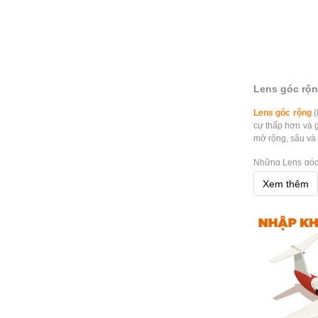
Lens góc rộn
Lens góc rộng
(
cự thấp hơn và 
mở rộng, sâu và 
Những Lens góc 
gũi hơn. Một số
Xem thêm
Phân phối Le
Hoằng Quân là đ
cho khách hàng
Showroom của ch