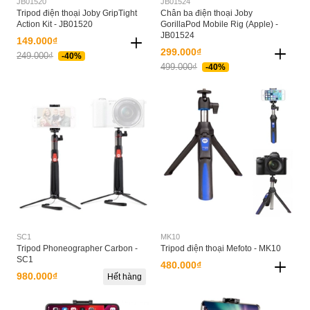
JB01520
JB01524
Tripod điện thoại Joby GripTight
Chân ba điện thoại Joby
Action Kit - JB01520
GorillaPod Mobile Rig (Apple) -
JB01524
149.000₫
299.000₫
249.000₫
-40%
499.000₫
-40%
SC1
MK10
Tripod Phoneographer Carbon -
Tripod điện thoại Mefoto - MK10
SC1
480.000₫
980.000₫
Hết hàng