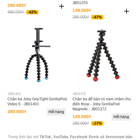
JB01255
280.000₫
149.000₫
480.000₫
-42%
280.000₫
-47%
JB01401
JB01372
Chân ba Joby GripTight GorillaPod
Chân ba để bàn có nam châm cho
Video 6 - JB01401
điện thoại - Joby GorillaPod
Magnetic - JB01372
380.000₫
Hết hàng
149.000₫
Hết hàng
180.000₫
-17%
Trong thời đại mà
TikTok, YouTube, Facebook Reels và livestream bán