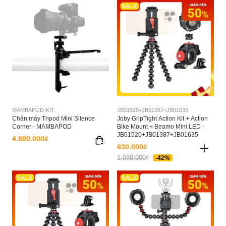
MAMBAPOD-KIT
JB01520+JB01387+JB01635
Chân máy Tripod Mini Silence
Joby GripTight Action Kit + Action
Corner - MAMBAPOD
Bike Mount + Beamo Mini LED -
JB01520+JB01387+JB01635
4.880.000₫
630.000₫
1.080.000₫
-42%