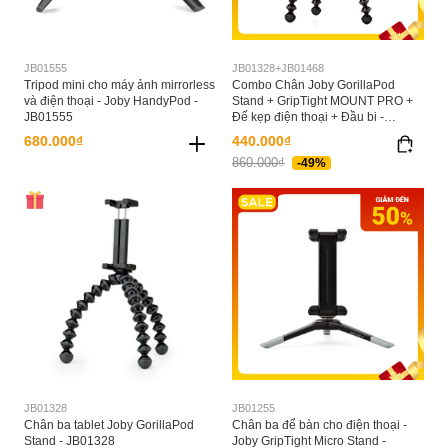
JB01555
JB01328+JB01468
Tripod mini cho máy ảnh mirrorless
Combo Chân Joby GorillaPod
và điện thoại - Joby HandyPod -
Stand + GripTight MOUNT PRO +
JB01555
Đế kẹp điện thoại + Đầu bi -
JB01328+JB01468+MH2N+S2
680.000₫
440.000₫
860.000₫
-49%
JB01328
JB01255
Chân ba tablet Joby GorillaPod
Chân ba để bàn cho điện thoại -
Stand - JB01328
Joby GripTight Micro Stand -