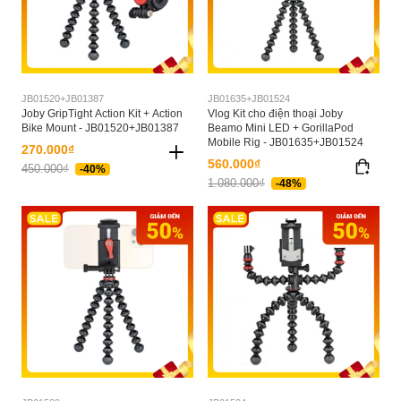
JB01520+JB01387
JB01635+JB01524
Joby GripTight Action Kit + Action
Vlog Kit cho điện thoại Joby
Bike Mount - JB01520+JB01387
Beamo Mini LED + GorillaPod
Mobile Rig - JB01635+JB01524
270.000₫
560.000₫
450.000₫
-40%
1.080.000₫
-48%