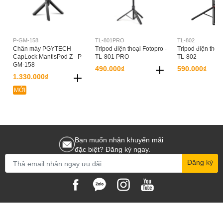
P-GM-158
TL-801PRO
TL-802
Chân máy PGYTECH
Tripod điện thoại Fotopro -
Tripod điện thoại
CapLock MantisPod Z - P-
TL-801 PRO
TL-802
GM-158
490.000₫
590.000₫
1.330.000₫
MỚI
Bạn muốn nhận khuyến mãi
đặc biệt? Đăng ký ngay.
Đăng ký