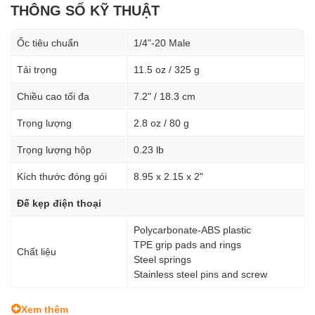
THÔNG SỐ KỸ THUẬT
Ốc tiêu chuẩn
1/4"-20 Male
Tải trọng
11.5 oz / 325 g
Chiều cao tối đa
7.2" / 18.3 cm
Trọng lượng
2.8 oz / 80 g
Trọng lượng hộp
0.23 lb
Kích thước đóng gói
8.95 x 2.15 x 2"
Đế kẹp điện thoại
Polycarbonate-ABS plastic
TPE grip pads and rings
Chất liệu
Steel springs
Stainless steel pins and screw
Smartphone maximum width: 2.7 to
Tương thích
Xem thêm