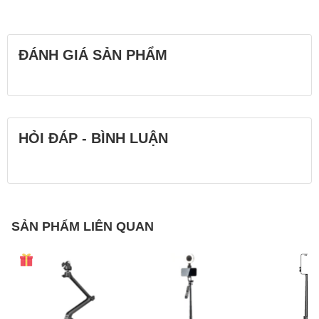
3.9" (68.6 to 99.1 mm)
Tripod
1/4"-20 thumbscrew
ĐÁNH GIÁ SẢN PHẨM
3.62 x 1.07 x 0.29" (91.95 x 27.18 x
Kích thước
7.37 mm)
Trọng lượng
0.70 oz (19.84 g)
Trọng lượng hộp
0.15 lb
HỎI ĐÁP - BÌNH LUẬN
Kích thước đóng gói
4.9 x 3.1 x 1"
SẢN PHẨM LIÊN QUAN