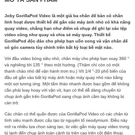
Joby GorillaPod Video là một giá ba chân để bàn có chân
linh hoạt được thiết kế để gắn các máy ảnh nhỏ có khả năng
quay video, chẳng hạn như điểm và chụp để ghi lại các tệp
video cũng như quay và chia sẻ máy quay. Thiết kế
GorillaPod độc đáo cho phép bạn uốn cong và vặn chân để
có góc camera tùy chỉnh trên bất kỳ loại bề mặt nào.
Với đầu video bóng siêu nhỏ, chân máy cho phép bạn xoay 360 °
và nghiêng tới 135 ° theo một hướng. (Thậm chí còn có một
thanh chảo nhỏ để vận hành trơn tru.) Vít 1/4 "-20 phổ biến của
đầu sẽ gắn vào bất kỳ máy ảnh hoặc máy quay nhỏ nào bằng
một sợi tương ứng. Một tấm tháo nhanh được bao gồm để không
cần phải loay hoay với vặn vít, bạn có thể dễ dàng chuyển từ
chụp ảnh gắn trên GorillaPod sang chụp ảnh cầm tay không bị
cản trở.
Các chân có thể quấn được của GorillaPod Video có các chân từ
tính siêu mạnh được cấu tạo từ nguyên tố neodymium. Điều này
mở ra nhiều lựa chọn sáng tạo, từ việc gắn máy quay video trong
tủ lạnh đến chụp ảnh toàn cảnh từ trên cao trên cột điện thoại.