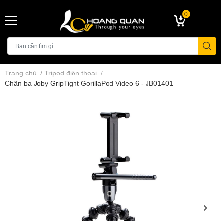
0
Trang chủ
/
Tripod điện thoại
/
Chân ba Joby GripTight GorillaPod Video 6 - JB01401