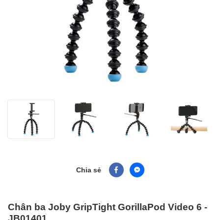
Chia sẻ
Chân ba Joby GripTight GorillaPod Video 6 -
JB01401