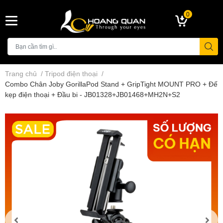
0
Trang chủ
/
Tripod điện thoại
/
Combo Chân Joby GorillaPod Stand + GripTight MOUNT PRO + Đế
kẹp điện thoại + Đầu bi - JB01328+JB01468+MH2N+S2