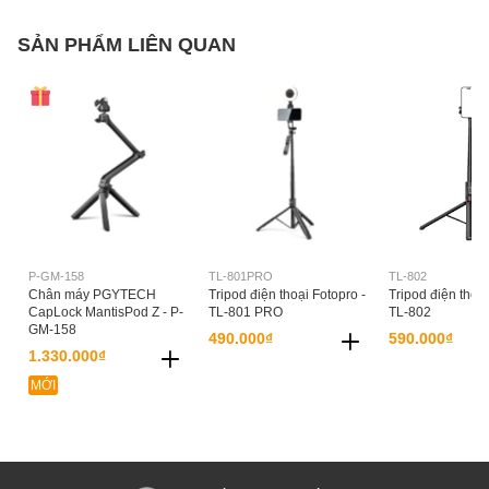
SẢN PHẨM LIÊN QUAN
P-GM-158
TL-801PRO
TL-802
Chân máy PGYTECH
Tripod điện thoại Fotopro -
Tripod điện thoại
CapLock MantisPod Z - P-
TL-801 PRO
TL-802
GM-158
490.000₫
590.000₫
1.330.000₫
MỚI