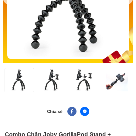
Chia sẻ
Combo Chân Joby GorillaPod Stand +