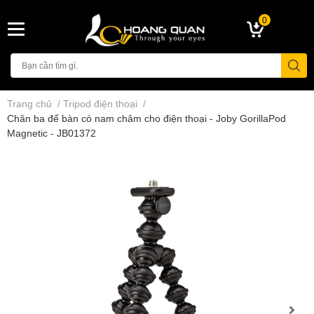
0
Trang chủ
/
Tripod điện thoại
/
Chân ba để bàn có nam châm cho điện thoại - Joby GorillaPod
Magnetic - JB01372