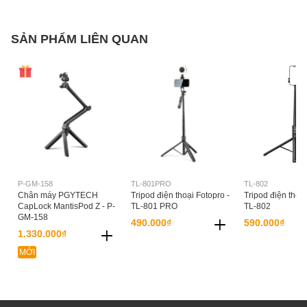
SẢN PHẨM LIÊN QUAN
P-GM-158
TL-801PRO
TL-802
Chân máy PGYTECH
Tripod điện thoại Fotopro -
Tripod điện thoại
CapLock MantisPod Z - P-
TL-801 PRO
TL-802
GM-158
490.000₫
590.000₫
1.330.000₫
MỚI