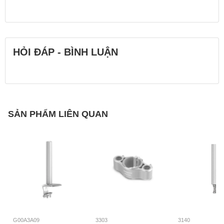
HỎI ĐÁP - BÌNH LUẬN
SẢN PHẨM LIÊN QUAN
G00A3A09
3303
3140