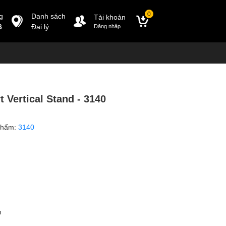
0
g
Danh sách
Tài khoản
6
Đại lý
Đăng nhập
 Vertical Stand - 3140
phẩm:
3140
m