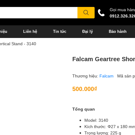
Gọi mua hàn
0912.326.32
hiệu
Liên hệ
Tin tức
Đại lý
Bảo hành
rtical Stand - 3140
Falcam Geartree Short
Thương hiệu:
Falcam
Mã sản 
500.000₫
Tổng quan
Model: 3140
Kích thước: Φ27 x 180 m
Trọng lượng: 225 g