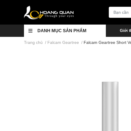
DANH MỤC SẢN PHẨM
Giới t
Trang chủ
/
Falcam Geartree
/
Falcam Geartree Short Ve