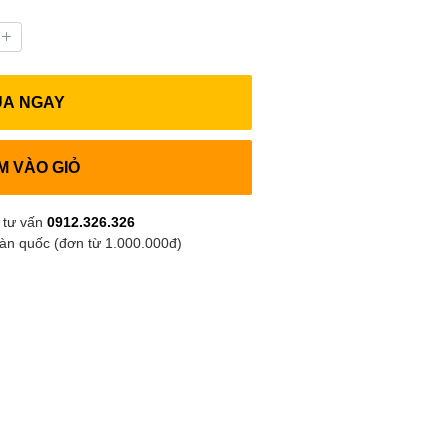
UA NGAY
M VÀO GIỎ
 tư vấn
0912.326.326
oàn quốc (đơn từ 1.000.000đ)