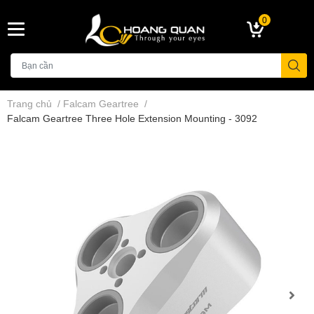
0
Trang chủ
/
Falcam Geartree
/
Falcam Geartree Three Hole Extension Mounting - 3092