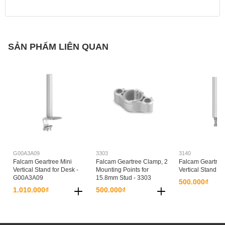
SẢN PHẨM LIÊN QUAN
G00A3A09
3303
3140
Falcam Geartree Mini
Falcam Geartree Clamp, 2
Falcam Geartree
Vertical Stand for Desk -
Mounting Points for
Vertical Stand - 
G00A3A09
15.8mm Stud - 3303
500.000₫
1.010.000₫
500.000₫