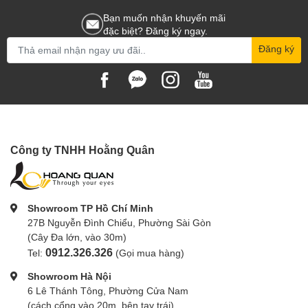
Bạn muốn nhận khuyến mãi
đặc biệt? Đăng ký ngay.
Đăng ký
Công ty TNHH Hoằng Quân
Showroom TP Hồ Chí Minh
27B Nguyễn Đình Chiểu, Phường Sài Gòn
(Cây Đa lớn, vào 30m)
0912.326.326
Tel:
(Gọi mua hàng)
Showroom Hà Nội
6 Lê Thánh Tông, Phường Cửa Nam
(cách cổng vào 20m, bên tay trái)