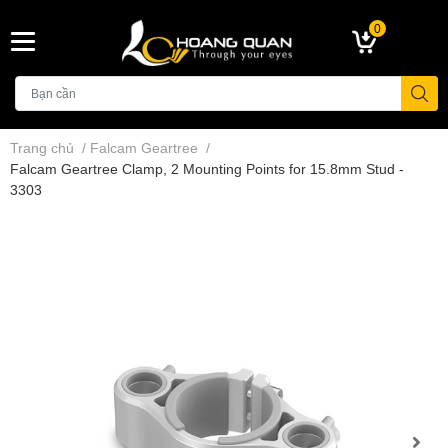
0
Trang chủ
/
Falcam Geartree
/
Falcam Geartree Clamp, 2 Mounting Points for 15.8mm Stud -
3303