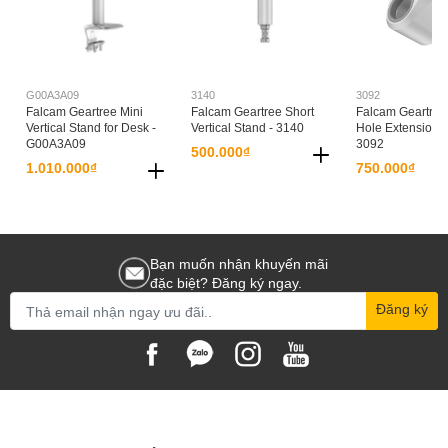
G00A3A09
3140
3092
Falcam Geartree Mini
Falcam Geartree Short
Falcam Geartree
Vertical Stand for Desk -
Vertical Stand - 3140
Hole Extension M
G00A3A09
3092
500.000₫
1.010.000₫
750.000₫
Bạn muốn nhận khuyến mãi
đặc biệt? Đăng ký ngay.
Đăng ký