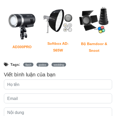
Softbox AD-
Bộ Barndoor &
AD300PRO
S65W
Snoot
Tags:
flash
godox
wedding
Viết bình luận của bạn