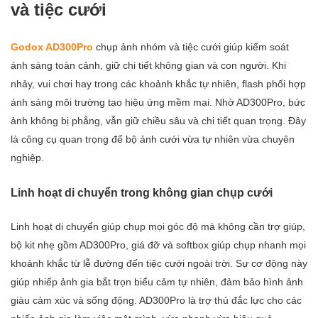
và tiệc cưới
Godox AD300Pro
chụp ảnh nhóm và tiệc cưới giúp kiểm soát
ánh sáng toàn cảnh, giữ chi tiết không gian và con người. Khi
nhảy, vui chơi hay trong các khoảnh khắc tự nhiên, flash phối hợp
ánh sáng môi trường tạo hiệu ứng mềm mại. Nhờ AD300Pro, bức
ảnh không bị phẳng, vẫn giữ chiều sâu và chi tiết quan trọng. Đây
là công cụ quan trọng để bộ ảnh cưới vừa tự nhiên vừa chuyên
nghiệp.
Linh hoạt di chuyển trong không gian chụp cưới
Linh hoạt di chuyển giúp chụp mọi góc độ mà không cần trợ giúp,
bộ kit nhẹ gồm AD300Pro, giá đỡ và softbox giúp chụp nhanh mọi
khoảnh khắc từ lễ đường đến tiệc cưới ngoài trời. Sự cơ động này
giúp nhiếp ảnh gia bắt trọn biểu cảm tự nhiên, đảm bảo hình ảnh
giàu cảm xúc và sống động. AD300Pro là trợ thủ đắc lực cho các