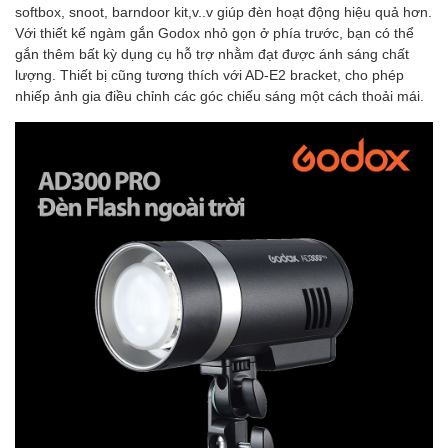
softbox, snoot, barndoor kit,v..v giúp đèn hoạt động hiệu quả hơn.
Với thiết kế ngàm gắn Godox nhỏ gọn ở phía trước, bạn có thể
gắn thêm bất kỳ dụng cụ hỗ trợ nhằm đạt được ánh sáng chất
lượng. Thiết bị cũng tương thích với AD-E2 bracket, cho phép
nhiếp ảnh gia điều chỉnh các góc chiếu sáng một cách thoải mái.