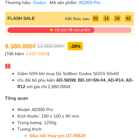
Thương hiệu:
Godox
Mã sản phẩm:
AD300-Pro
:
:
:
FLASH SALE
Kết thúc sau
02
14
24
42
Đã bán
70
sản phẩm
9.380.000₫
13.000.000₫
-28%
(Tiết kiệm
3.620.000₫
)
Giảm 50% khi mua Dù Softbox Godox SGGV 60x60
Ưu đãi bộ phụ kiện
AD-S65W, BD-10+SN-04, AD-R14, AD-
R12
với giá chỉ 2,880,000đ
Tổng quan
Model: AD300 Pro
Kích thước: 190 x 100 x 90 mm
Trọng lượng: 1250g
Tương thích:
Đầu nối thay pin DT-WB29