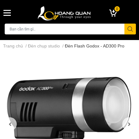
0
Trang chủ
/
Đèn chụp studio
/
Đèn Flash Godox - AD300 Pro