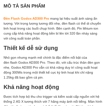
MÔ TẢ SẢN PHẨM
Đèn Flash Godox AD300 Pro
mang lại hiệu suất ánh sáng ấn
tượng. Với trọng lượng tương đối nhẹ, đèn flash có thể di chuyển
linh hoạt trong các buổi chụp hình. Bên cạnh đó, Pin lithium-ion
cung cấp khả năng hoạt động bền bỉ lên tới 320 lần nháy sáng
với công suất toàn phần.
Thiết kế dễ sử dụng
Nhỏ gọn nhưng mạnh mẽ chính là đặc điểm nổi bật của
đèn flash Godox AD300 Pro. Theo đó, với cấu trúc thân đèn gọn
nhẹ, Godox AD300 Pro vẫn có khả năng duy trì công suất hoạt
động 300Ws trong một thiết kế cực kỳ linh hoạt khi chỉ nặng
1.25kg đã bao gồm cả pin.
Khả năng hoạt động
Được tích hợp bộ thu cho trigger và kiểm soát cấp nguồn với hệ
thống 2.4G X tương thích với 7 hãng máy ảnh nổi tiếng. Màn hình