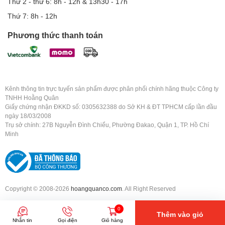
Thứ 2 - thứ 6: 8h - 12h & 13h30 - 17h
Thứ 7: 8h - 12h
Phương thức thanh toán
Kênh thông tin trực tuyến sản phẩm được phân phối chính hãng thuộc Công ty
TNHH Hoằng Quân
Giấy chứng nhận ĐKKD số: 0305632388 do Sở KH & ĐT TPHCM cấp lần đầu
ngày 18/03/2008
Trụ sở chính: 27B Nguyễn Đình Chiểu, Phường Đakao, Quận 1, TP. Hồ Chí
Minh
Copyright © 2008-2026
hoangquanco.com
. All Right Reserved
0
Thêm vào giỏ
Nhắn tin
Gọi điện
Giỏ hàng