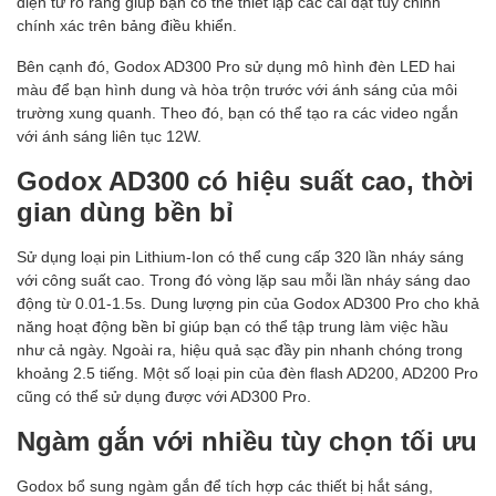
điện tử rõ ràng giúp bạn có thể thiết lập các cài đặt tùy chỉnh
chính xác trên bảng điều khiển.
Bên cạnh đó, Godox AD300 Pro sử dụng mô hình đèn LED hai
màu để bạn hình dung và hòa trộn trước với ánh sáng của môi
trường xung quanh. Theo đó, bạn có thể tạo ra các video ngắn
với ánh sáng liên tục 12W.
Godox AD300 có hiệu suất cao, thời
gian dùng bền bỉ
Sử dụng loại pin Lithium-Ion có thể cung cấp 320 lần nháy sáng
với công suất cao. Trong đó vòng lặp sau mỗi lần nháy sáng dao
động từ 0.01-1.5s. Dung lượng pin của Godox AD300 Pro cho khả
năng hoạt động bền bỉ giúp bạn có thể tập trung làm việc hầu
như cả ngày. Ngoài ra, hiệu quả sạc đầy pin nhanh chóng trong
khoảng 2.5 tiếng. Một số loại pin của đèn flash AD200, AD200 Pro
cũng có thể sử dụng được với AD300 Pro.
Ngàm gắn với nhiều tùy chọn tối ưu
Godox bổ sung ngàm gắn để tích hợp các thiết bị hắt sáng,