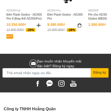
AD300ProII
AD300-Pro
WB300P
Đèn Flash Godox - AD300
Đèn Flash Godox - AD300
Pin cho AD300 Pr
Pro II (thay thế AD300Pro)
Pro
Godox WB300P
10.250.000₫
9.380.000₫
1.500.000₫
12.800.000₫
13.000.000₫
-20%
-28%
MỚI
Bạn muốn nhận khuyến mãi
đặc biệt? Đăng ký ngay.
Đăng ký
Công ty TNHH Hoằng Quân