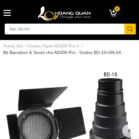
0
Trang chủ
/
Godox Flash AD300 Pro II
/
Bộ Barndoor & Snoot cho AD300 Pro - Godox BD-10+SN-04