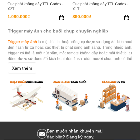
Cục phát không dây TTL Godox -
Cục phát không dây TTL Godox -
X2T
X1T
1.080.000₫
890.000₫
Trigger máy ảnh cho buổi chụp chuyên nghiệp
Trigger máy ảnh
là một thiết bị hoặc công cụ được sử dụng để kích hoạt
đèn flash từ xa hoặc các thiết bị phát sóng ánh sáng. Trong nhiếp ảnh,
trigger có thể là một nút bấm, một remote không dây hoặc một thiết bị tự
động được sử dụng để kích hoạt đèn flash, giúp người chụp ảnh có thể
chụp ảnh mà không cần phải thao tác trực tiếp với đèn flash. Trong các
Xem thêm
tình huống chụp ảnh đặc biệt như chụp ảnh động, trigger có thể giúp
đồng bộ hóa việc kích hoạt nhiều đèn flash.
Phân phối Trigger máy ảnh chính hãng giá tốt
Hoằng Quân là đơn vị phân phối hàng đầu về
Trigger máy ảnh
, cam kết
cung cấp sản phẩm chính hãng tới khách hàng trên khắp Việt Nam. Việc
đặt hàng qua trang web là dễ dàng và thuận tiện, được hỗ trợ giao hàng
miễn phí trên toàn quốc. Khách hàng cũng có cơ hội trải nghiệm sản
Bạn muốn nhận khuyến mãi
phẩm tại các Showroom của chúng tôi tại TPHCM, Hà Nội và Đà Nẵng.
Hãy tin tưởng và khám phá trải nghiệm chụp ảnh tuyệt vời với chúng tôi!
đặc biệt? Đăng ký ngay.