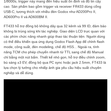
1/8000s, trigger này mang đến hiệu suất ổn định và độ tin cậy
cao. Sản phẩm bao gồm trigger và receiver FR433 dùng cổng
USB-C, tương thích với nhiều đèn Godox như AD200Pro II,
AD600Pro II và AD600BM II.
FT433 hỗ trợ đồng bộ không dây qua 32 kênh và 99 ID, đảm bảo
không bị trùng sóng khi tác nghiệp. Giao diện LCD trực quan với
các phím chức năng nhanh giúp thao tác thuận tiện. Người dùng
có thể điều khiển qua ứng dụng Godox Flash App để chỉnh flash
mode, công suất, đèn modeling, chế độ HSS... Ngoài ra, tính
năng TCM cho phép chuyển nhanh từ TTL sang chế độ Manual
chỉ bằng một nút bấm. Thiết kế nhỏ gọn, hỗ trợ điều chỉnh zoom,
bù sáng ±3 EV, đồng bộ qua PC sync hoặc jack 2.5mm, FT433 là
lựa chọn lý tưởng cho nhiếp ảnh gia yêu cầu hiệu suất chuyên
nghiệp và dễ dùng.