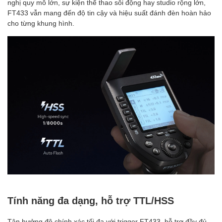
nghị quy mô lớn, sự kiện thể thao sôi động hay studio rộng lớn,
FT433 vẫn mang đến độ tin cậy và hiệu suất đánh đèn hoàn hảo
cho từng khung hình.
Tính năng đa dạng, hỗ trợ TTL/HSS
Tận hưởng độ chính xác tối đa với trigger FT433, hỗ trợ đầy đủ