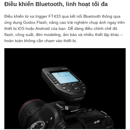
Điều khiển Bluetooth, linh hoạt tối đa
Điều khiển từ xa trigger FT433 qua kết nối Bluetooth thông qua
ứng dụng Godox Flash, nâng cao trải nghiệm chụp ảnh ngay trên
thiết bị iOS hoặc Android của bạn. Dễ dàng điều chỉnh chế độ
flash, công suất, đèn modeling, âm báo và nhiều thiết lập khác –
hoàn toàn không cần chạm vào thiết bị.