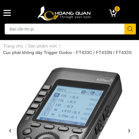
0
Trang chủ
/
Sản phẩm mới
/
Cục phát không dây Trigger Godox - FT433C / FT433N / FT433S