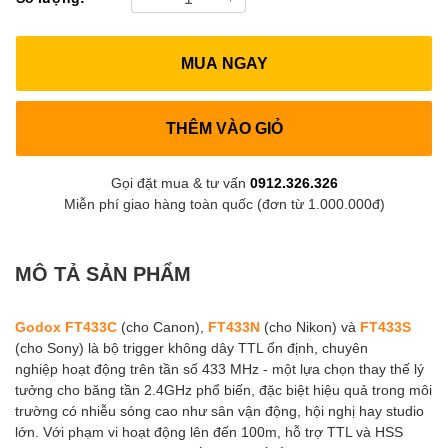
MUA NGAY
THÊM VÀO GIỎ
Gọi đặt mua & tư vấn
0912.326.326
Miễn phí giao hàng toàn quốc (đơn từ 1.000.000đ)
MÔ TẢ SẢN PHẨM
Godox FT433C
(cho Canon),
FT433N
(cho Nikon) và
FT433S
(cho Sony) là bộ trigger không dây TTL ổn định, chuyên
nghiệp hoạt động trên tần số 433 MHz - một lựa chọn thay thế lý
tưởng cho băng tần 2.4GHz phổ biến, đặc biệt hiệu quả trong môi
trường có nhiễu sóng cao như sân vận động, hội nghị hay studio
lớn. Với phạm vi hoạt động lên đến 100m, hỗ trợ TTL và HSS