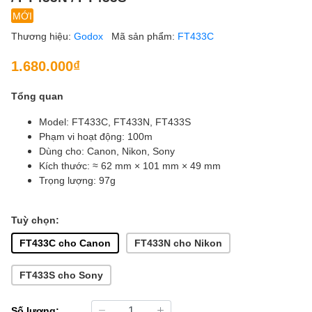
MỚI
Thương hiệu:
Godox
Mã sản phẩm:
FT433C
1.680.000₫
Tổng quan
Model: FT433C, FT433N, FT433S
Phạm vi hoạt động: 100m
Dùng cho: Canon, Nikon, Sony
Kích thước: ≈ 62 mm × 101 mm × 49 mm
Trọng lượng: 97g
Tuỳ chọn:
FT433C cho Canon
FT433N cho Nikon
FT433S cho Sony
Số lượng: