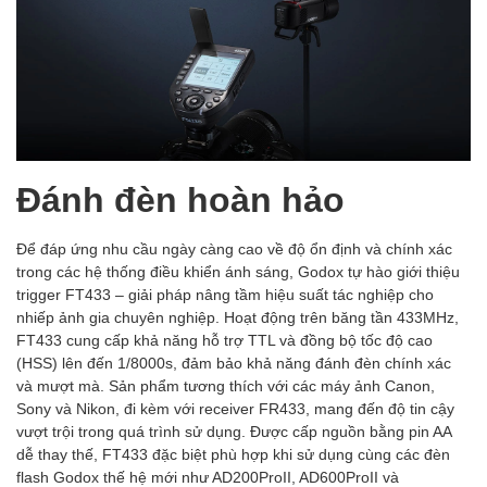
Đánh đèn hoàn hảo
Để đáp ứng nhu cầu ngày càng cao về độ ổn định và chính xác
trong các hệ thống điều khiển ánh sáng, Godox tự hào giới thiệu
trigger FT433 – giải pháp nâng tầm hiệu suất tác nghiệp cho
nhiếp ảnh gia chuyên nghiệp. Hoạt động trên băng tần 433MHz,
FT433 cung cấp khả năng hỗ trợ TTL và đồng bộ tốc độ cao
(HSS) lên đến 1/8000s, đảm bảo khả năng đánh đèn chính xác
và mượt mà. Sản phẩm tương thích với các máy ảnh Canon,
Sony và Nikon, đi kèm với receiver FR433, mang đến độ tin cậy
vượt trội trong quá trình sử dụng. Được cấp nguồn bằng pin AA
dễ thay thế, FT433 đặc biệt phù hợp khi sử dụng cùng các đèn
flash Godox thế hệ mới như AD200ProII, AD600ProII và