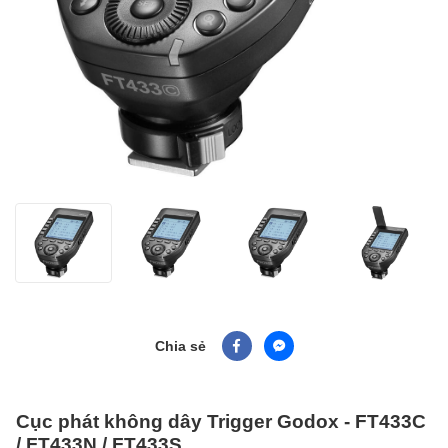
Chia sẻ
Cục phát không dây Trigger Godox - FT433C
/ FT433N / FT433S