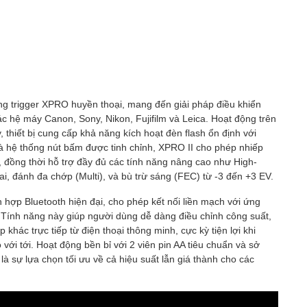
g trigger XPRO huyền thoại, mang đến giải pháp điều khiển
 hệ máy Canon, Sony, Nikon, Fujifilm và Leica. Hoạt động trên
 thiết bị cung cấp khả năng kích hoạt đèn flash ổn định với
 hệ thống nút bấm được tinh chỉnh, XPRO II cho phép nhiếp
 đồng thời hỗ trợ đầy đủ các tính năng nâng cao như High-
i, đánh đa chớp (Multi), và bù trừ sáng (FEC) từ -3 đến +3 EV.
h hợp Bluetooth hiện đại, cho phép kết nối liền mạch với ứng
. Tính năng này giúp người dùng dễ dàng điều chỉnh công suất,
khác trực tiếp từ điện thoại thông minh, cực kỳ tiện lợi khi
với tới. Hoạt động bền bỉ với 2 viên pin AA tiêu chuẩn và sở
 là sự lựa chọn tối ưu về cả hiệu suất lẫn giá thành cho các