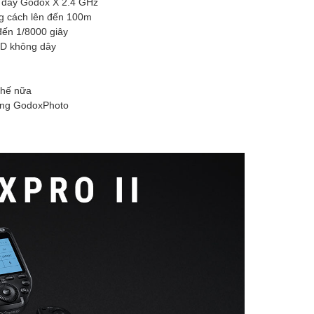
g dây Godox X 2.4 GHz
ng cách lên đến 100m
đến 1/8000 giây
 ID không dây
thế nữa
dụng GodoxPhoto