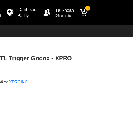
0
g
Danh sách
Tài khoản
6
Đại lý
Đăng nhập
TTL Trigger Godox - XPRO
hẩm:
XPROII-C