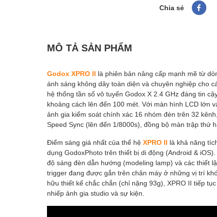
Chia sẻ
MÔ TẢ SẢN PHẨM
Godox XPRO II
là phiên bản nâng cấp mạnh mẽ từ dòn
ánh sáng không dây toàn diện và chuyên nghiệp cho các
hệ thống tần số vô tuyến Godox X 2.4 GHz đáng tin cậy,
khoảng cách lên đến 100 mét. Với màn hình LCD lớn và
ảnh gia kiểm soát chính xác 16 nhóm đèn trên 32 kênh,
Speed Sync (lên đến 1/8000s), đồng bộ màn trập thứ ha
Điểm sáng giá nhất của thế hệ
XPRO II
là khả năng tíc
dụng GodoxPhoto trên thiết bị di động (Android & iOS)
độ sáng đèn dẫn hướng (modeling lamp) và các thiết lập 
trigger đang được gắn trên chân máy ở những vị trí khó 
hữu thiết kế chắc chắn (chỉ nặng 93g), XPRO II tiếp tục
nhiếp ảnh gia studio và sự kiện.