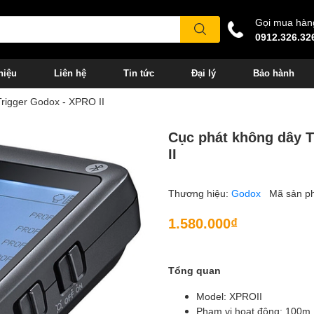
Gọi mua hàn
0912.326.32
hiệu
Liên hệ
Tin tức
Đại lý
Bảo hành
rigger Godox - XPRO II
Cục phát không dây 
II
Thương hiệu:
Godox
Mã sản p
1.580.000₫
Tổng quan
Model: XPROII
Phạm vi hoạt động: 100m