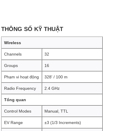
THÔNG SỐ KỸ THUẬT
Wireless
Channels
32
Groups
16
Phạm vi hoạt động
328' / 100 m
Radio Frequency
2.4 GHz
Tổng quan
Control Modes
Manual, TTL
EV Range
±3 (1/3 Increments)