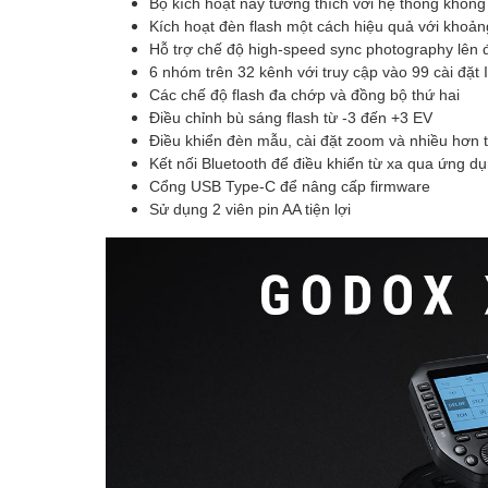
Bộ kích hoạt này tương thích với hệ thống khôn
Kích hoạt đèn flash một cách hiệu quả với khoả
Hỗ trợ chế độ high-speed sync photography lên 
6 nhóm trên 32 kênh với truy cập vào 99 cài đặt
Các chế độ flash đa chớp và đồng bộ thứ hai
Điều chỉnh bù sáng flash từ -3 đến +3 EV
Điều khiển đèn mẫu, cài đặt zoom và nhiều hơn 
Kết nối Bluetooth để điều khiển từ xa qua ứng 
Cổng USB Type-C để nâng cấp firmware
Sử dụng 2 viên pin AA tiện lợi