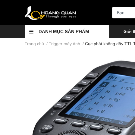
DANH MỤC SẢN PHẨM
Giới t
Trang chủ
/
Trigger máy ảnh
/
Cục phát không dây TTL T