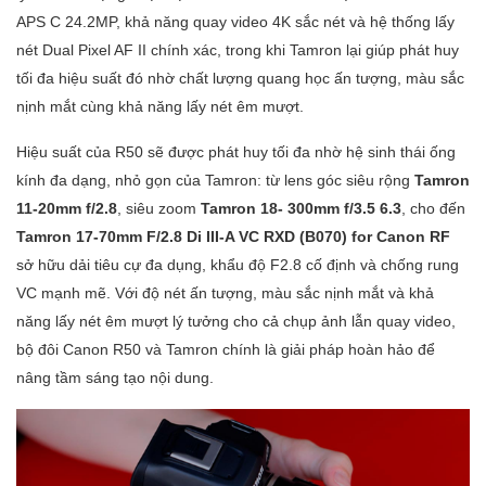
APS C 24.2MP, khả năng quay video 4K sắc nét và hệ thống lấy
nét Dual Pixel AF II chính xác, trong khi Tamron lại giúp phát huy
tối đa hiệu suất đó nhờ chất lượng quang học ấn tượng, màu sắc
nịnh mắt cùng khả năng lấy nét êm mượt.
Hiệu suất của R50 sẽ được phát huy tối đa nhờ hệ sinh thái ống
kính đa dạng, nhỏ gọn của Tamron: từ lens góc siêu rộng
Tamron
11-20mm f/2.8
, siêu zoom
Tamron 18- 300mm f/3.5 6.3
, cho đến
Tamron 17-70mm F/2.8 Di III-A VC RXD (B070) for Canon RF
sở hữu dải tiêu cự đa dụng, khẩu độ F2.8 cố định và chống rung
VC mạnh mẽ. Với độ nét ấn tượng, màu sắc nịnh mắt và khả
năng lấy nét êm mượt lý tưởng cho cả chụp ảnh lẫn quay video,
bộ đôi Canon R50 và Tamron chính là giải pháp hoàn hảo để
nâng tầm sáng tạo nội dung.