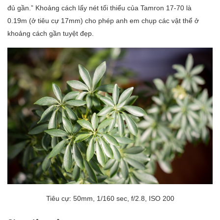
đủ gần.” Khoảng cách lấy nét tối thiểu của Tamron 17-70 là
0.19m (ở tiêu cự 17mm) cho phép anh em chụp các vật thể ở
khoảng cách gần tuyệt đẹp.
Tiêu cự: 50mm, 1/160 sec, f/2.8, ISO 200