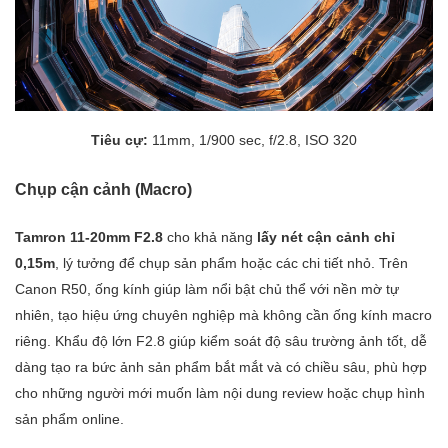
Tiêu cự:
11mm, 1/900 sec, f/2.8, ISO 320
Chụp cận cảnh (Macro)
Tamron 11-20mm F2.8
cho khả năng
lấy nét cận cảnh chỉ
0,15m
, lý tưởng để chụp sản phẩm hoặc các chi tiết nhỏ. Trên
Canon R50, ống kính giúp làm nổi bật chủ thể với nền mờ tự
nhiên, tạo hiệu ứng chuyên nghiệp mà không cần ống kính macro
riêng. Khẩu độ lớn F2.8 giúp kiểm soát độ sâu trường ảnh tốt, dễ
dàng tạo ra bức ảnh sản phẩm bắt mắt và có chiều sâu, phù hợp
cho những người mới muốn làm nội dung review hoặc chụp hình
sản phẩm online.