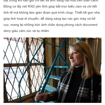
bật trong khi vẫn giữ chi tiết và ánh sáng hài hòa trên toàn cảnh.
Động cơ lấy nét RXD yên tĩnh giúp bắt trọn biểu cảm và chi tiết
tinh tế mà không làm gián đoạn quá trình chụp. Thiết kế gọn nhẹ
giúp linh hoạt di chuyển, dễ dàng sáng tạo các góc máy và bố
cục, mang lại những bức ảnh chân dung phong cách document
story giàu cảm xúc và tự nhiên.