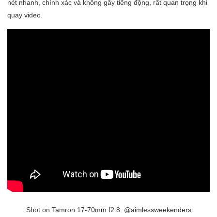
nét nhanh, chính xác và không gây tiếng động, rất quan trọng khi
quay video.
Shot on Tamron 17-70mm f2.8. @aimlessweekenders