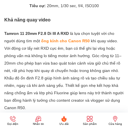
Tiêu cự:
20mm, 1/30 sec, f/4, ISO100
Khả năng quay video
Tamron 11 20mm F2.8 Di III A RXD
là lựa chọn tuyệt vời cho
người dùng tìm một
ống kính cho Canon R50
khi quay video.
Với động cơ lấy nét RXD cực êm, bạn có thể ghi lại vlog hoặc
phỏng vấn mà không lo tiếng motor ảnh hưởng. Góc rộng từ 11–
20mm cho phép bạn vừa bao quát toàn cảnh vừa giữ chủ thể rõ
nét, rất phù hợp khi quay di chuyển hoặc trong không gian nhỏ.
Khẩu độ ổn định F2.8 giúp hình ảnh sáng rõ và tạo chiều sâu tự
nhiên, ngay cả khi ánh sáng yếu. Thiết kế gọn nhẹ kết hợp khả
năng chống ẩm và lớp phủ Fluorine giúp lens này trở thành người
bạn đồng hành lý tưởng cho content creator và vlogger sử dụng
Canon R50.
Gọi điện
Nhắn tin
Ưu đãi
Sản phẩm
Cửa hàng