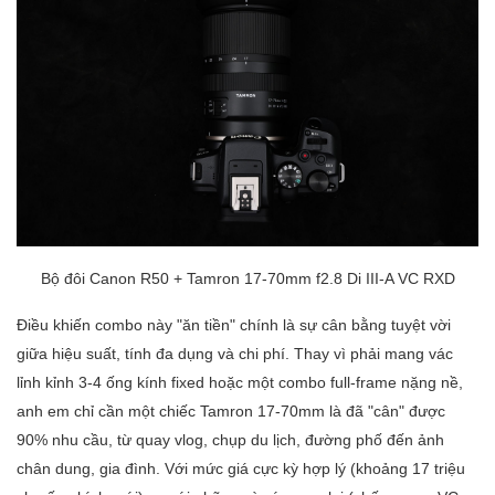
Bộ đôi Canon R50 + Tamron 17-70mm f2.8 Di III-A VC RXD
Điều khiến combo này "ăn tiền" chính là sự cân bằng tuyệt vời
giữa hiệu suất, tính đa dụng và chi phí. Thay vì phải mang vác
lỉnh kỉnh 3-4 ống kính fixed hoặc một combo full-frame nặng nề,
anh em chỉ cần một chiếc Tamron 17-70mm là đã "cân" được
90% nhu cầu, từ quay vlog, chụp du lịch, đường phố đến ảnh
chân dung, gia đình. Với mức giá cực kỳ hợp lý (khoảng 17 triệu