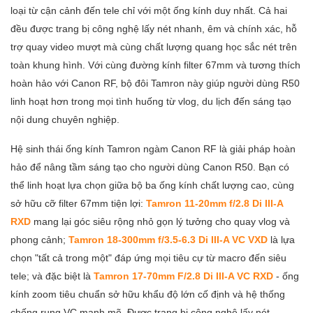
loại từ cận cảnh đến tele chỉ với một ống kính duy nhất. Cả hai
đều được trang bị công nghệ lấy nét nhanh, êm và chính xác, hỗ
trợ quay video mượt mà cùng chất lượng quang học sắc nét trên
toàn khung hình. Với cùng đường kính filter 67mm và tương thích
hoàn hảo với Canon RF, bộ đôi Tamron này giúp người dùng R50
linh hoạt hơn trong mọi tình huống từ vlog, du lịch đến sáng tạo
nội dung chuyên nghiệp.
Hệ sinh thái ống kính Tamron ngàm Canon RF là giải pháp hoàn
hảo để nâng tầm sáng tạo cho người dùng Canon R50. Bạn có
thể linh hoạt lựa chọn giữa bộ ba ống kính chất lượng cao, cùng
sở hữu cỡ filter 67mm tiện lợi:
Tamron 11-20mm f/2.8 Di III-A
RXD
mang lại góc siêu rộng nhỏ gọn lý tưởng cho quay vlog và
phong cảnh;
Tamron 18-300mm f/3.5-6.3 Di III-A VC VXD
là lựa
chọn "tất cả trong một" đáp ứng mọi tiêu cự từ macro đến siêu
tele; và đặc biệt là
Tamron 17-70mm F/2.8 Di III-A VC RXD
- ống
kính zoom tiêu chuẩn sở hữu khẩu độ lớn cố định và hệ thống
chống rung VC mạnh mẽ. Được trang bị công nghệ lấy nét