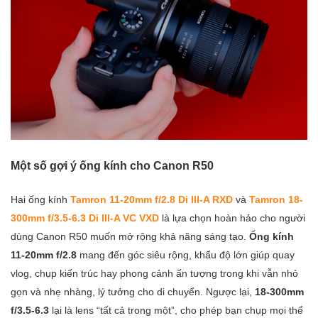
Một số gợi ý ống kính cho Canon R50
Hai ống kính
Tamron 11-20mm f/2.8 Di III-A RXD
và
Tamron 18-
300mm f/3.5-6.3 Di III-A VC VXD
là lựa chọn hoàn hảo cho người
dùng Canon R50 muốn mở rộng khả năng sáng tạo.
Ống kính
11-20mm f/2.8
mang đến góc siêu rộng, khẩu độ lớn giúp quay
vlog, chụp kiến trúc hay phong cảnh ấn tượng trong khi vẫn nhỏ
gọn và nhẹ nhàng, lý tưởng cho di chuyển. Ngược lại,
18-300mm
f/3.5-6.3
lại là lens “tất cả trong một”, cho phép bạn chụp mọi thể