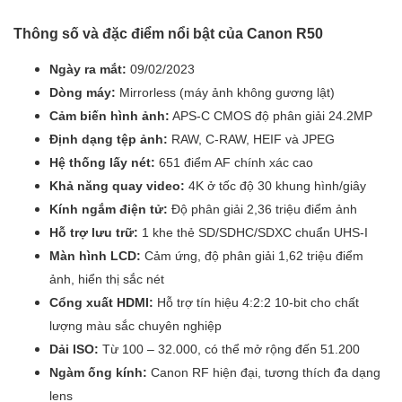
Thông số và đặc điểm nổi bật của Canon R50
Ngày ra mắt:
09/02/2023
Dòng máy:
Mirrorless (máy ảnh không gương lật)
Cảm biến hình ảnh:
APS-C CMOS độ phân giải 24.2MP
Định dạng tệp ảnh:
RAW, C-RAW, HEIF và JPEG
Hệ thống lấy nét:
651 điểm AF chính xác cao
Khả năng quay video:
4K ở tốc độ 30 khung hình/giây
Kính ngắm điện tử:
Độ phân giải 2,36 triệu điểm ảnh
Hỗ trợ lưu trữ:
1 khe thẻ SD/SDHC/SDXC chuẩn UHS-I
Màn hình LCD:
Cảm ứng, độ phân giải 1,62 triệu điểm
ảnh, hiển thị sắc nét
Cổng xuất HDMI:
Hỗ trợ tín hiệu 4:2:2 10-bit cho chất
lượng màu sắc chuyên nghiệp
Dải ISO:
Từ 100 – 32.000, có thể mở rộng đến 51.200
Ngàm ống kính:
Canon RF hiện đại, tương thích đa dạng
lens