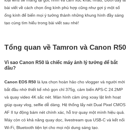
bài viết về cách chọn ống kính phù hợp cũng như gợi ý một số
ống kính để biến mọi ý tưởng thành những khung hình đầy sáng
tạo cùng tìm hiểu trong bài viết sau nhé!
Tổng quan về Tamron và Canon R50
Vì sao Canon R50 là chiếc máy ảnh lý tưởng để bắt
đầu?
Canon EOS R50
là lựa chọn hoàn hảo cho vlogger và người mới
bắt đầu nhờ thiết kế nhỏ gọn chỉ 375g, cảm biến APS-C 24.2MP
và quay video 4K sắc nét. Màn hình cảm ứng xoay lật linh hoạt
giúp quay vlog, selfie dễ dàng. Hệ thống lấy nét Dual Pixel CMOS
AF II tự động bám nét chính xác, hỗ trợ quay một mình hiệu quả.
Máy còn có khả năng quay dọc, livestream qua USB-C và kết nối
Wi-Fi, Bluetooth tiện lợi cho mọi nội dung sáng tạo.