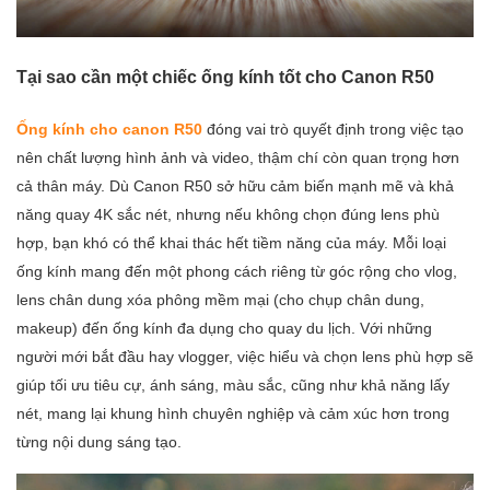
Tại sao cần một chiếc ống kính tốt cho Canon R50
Ống kính cho canon R50
đóng vai trò quyết định trong việc tạo
nên chất lượng hình ảnh và video, thậm chí còn quan trọng hơn
cả thân máy. Dù Canon R50 sở hữu cảm biến mạnh mẽ và khả
năng quay 4K sắc nét, nhưng nếu không chọn đúng lens phù
hợp, bạn khó có thể khai thác hết tiềm năng của máy. Mỗi loại
ống kính mang đến một phong cách riêng từ góc rộng cho vlog,
lens chân dung xóa phông mềm mại (cho chụp chân dung,
makeup) đến ống kính đa dụng cho quay du lịch. Với những
người mới bắt đầu hay vlogger, việc hiểu và chọn lens phù hợp sẽ
giúp tối ưu tiêu cự, ánh sáng, màu sắc, cũng như khả năng lấy
nét, mang lại khung hình chuyên nghiệp và cảm xúc hơn trong
từng nội dung sáng tạo.