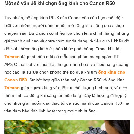
Một số vấn đề khi chọn ống kính cho Canon R50
Tuy nhiên, hệ ống kính RF-S của Canon vẫn còn hạn chế, đặc
biệt với những người dùng muốn mở rộng khả năng quay chụp
chuyên sâu. Dù Canon có nhiều lựa chọn lens chính hãng, nhưng
giá thành quá cao và chưa thực sự đa dạng về tiêu cự và khẩu độ
đối với những ống kính ở phân khúc phổ thông. Trong khi đó,
Tamron
đã phát triển một số mẫu sản phẩm mang ngàm RF
APS-C, nổi bật với thiết kế nhỏ gọn, linh hoạt và hiệu năng quang
học cao, là sự lựa chọn không thể bỏ qua khi tìm
ống kính cho
Canon R50
. Sự kết hợp giữa thân máy Canon R50 và ống kính
Tamron
giúp người dùng vừa tối ưu chất lượng hình ảnh, vừa có
thêm tính cơ động khi sáng tạo nội dung. Đây là hướng đi hợp lý
cho những ai muốn khai thác tối đa sức mạnh của Canon R50 mà
vẫn đảm bảo tính linh hoạt trong mọi tình huống.