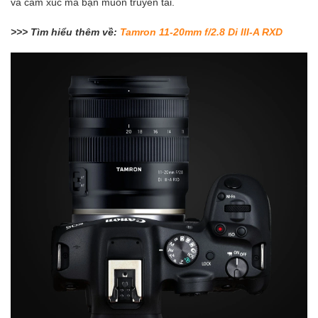
và cảm xúc mà bạn muốn truyền tải.
>>> Tìm hiểu thêm về:
Tamron 11-20mm f/2.8 Di III-A RXD