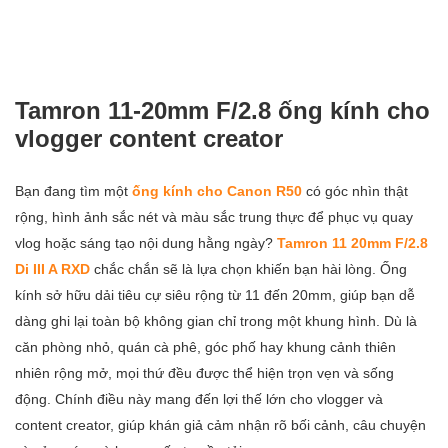
Tamron 11-20mm F/2.8 ống kính cho
vlogger content creator
Bạn đang tìm một
ống kính cho Canon R50
có góc nhìn thật
rộng, hình ảnh sắc nét và màu sắc trung thực để phục vụ quay
vlog hoặc sáng tạo nội dung hằng ngày?
Tamron 11 20mm F/2.8
Di III A RXD
chắc chắn sẽ là lựa chọn khiến bạn hài lòng. Ống
kính sở hữu dải tiêu cự siêu rộng từ 11 đến 20mm, giúp bạn dễ
dàng ghi lại toàn bộ không gian chỉ trong một khung hình. Dù là
căn phòng nhỏ, quán cà phê, góc phố hay khung cảnh thiên
nhiên rộng mở, mọi thứ đều được thể hiện trọn vẹn và sống
động. Chính điều này mang đến lợi thế lớn cho vlogger và
content creator, giúp khán giả cảm nhận rõ bối cảnh, câu chuyện