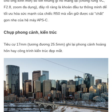
cho ống kính mới) so với những gì nó mang lại (chống rung VC,
F2.8, zoom đa dụng), đây rõ ràng là khoản đầu tư thông minh để
tối ưu hóa sức mạnh của chiếc R50 mà vẫn giữ được cái "chất"
gọn nhẹ của hệ máy APS-C.
Chụp
phong cảnh, kiến trúc
Tiêu cự 17mm (tương đương 25.5mm) ghi lại phong cảnh hoàng
hôn hay công trình kiến trúc đẹp mắt.