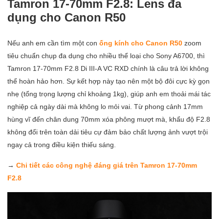
Tamron 17-70mm F2.8: Lens đa
dụng cho Canon R50
Nếu anh em cần tìm một con
ống kính cho Canon R50
zoom
tiêu chuẩn chụp đa dụng cho nhiều thể loại cho Sony A6700, thì
Tamron 17-70mm F2.8 Di III-A VC RXD chính là câu trả lời không
thể hoàn hảo hơn. Sự kết hợp này tạo nên một bộ đôi cực kỳ gọn
nhẹ (tổng trọng lượng chỉ khoảng 1kg), giúp anh em thoải mái tác
nghiệp cả ngày dài mà không lo mỏi vai. Từ phong cảnh 17mm
hùng vĩ đến chân dung 70mm xóa phông mượt mà, khẩu độ F2.8
không đổi trên toàn dải tiêu cự đảm bảo chất lượng ảnh vượt trội
ngay cả trong điều kiện thiếu sáng.
→
Chi tiết các công nghệ đáng giá trên Tamron 17-70mm
F2.8