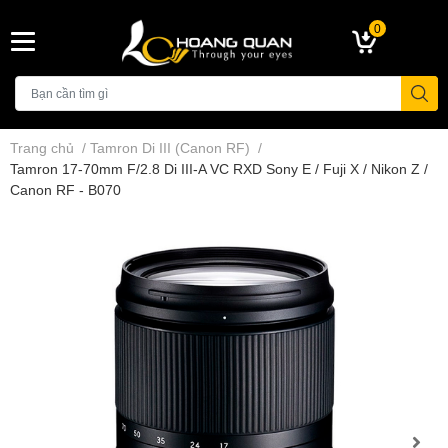
0
Trang chủ
/
Tamron Di III (Canon RF)
/
Tamron 17-70mm F/2.8 Di III-A VC RXD Sony E / Fuji X / Nikon Z /
Canon RF - B070