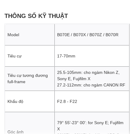
THÔNG SỐ KỸ THUẬT
Model
B070E / B070X / B070Z / B070R
Tiêu cự
17-70mm
25.5-105mm: cho ngàm Nikon Z,
Tiêu cự tương đương
Sony E, Fujifilm X
full-frame
27.2-112mm: cho ngàm CANON RF
Khẩu độ
F2.8 - F22
79° 55'-23° 00': for Sony E; Fujifilm
X
Góc ảnh