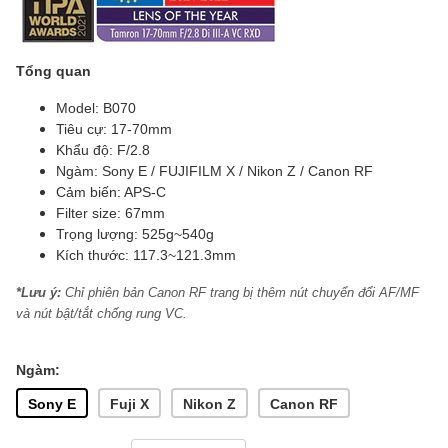
Tổng quan
Model: B070
Tiêu cự: 17-70mm
Khẩu độ: F/2.8
Ngàm: Sony E / FUJIFILM X / Nikon Z / Canon RF
Cảm biến: APS-C
Filter size: 67mm
Trọng lượng: 525g~540g
Kích thước: 117.3~121.3mm
*Lưu ý:
Chỉ phiên bản Canon RF trang bị thêm nút chuyển đổi AF/MF
và nút bật/tắt chống rung VC.
Ngàm:
Sony E
Fuji X
Nikon Z
Canon RF