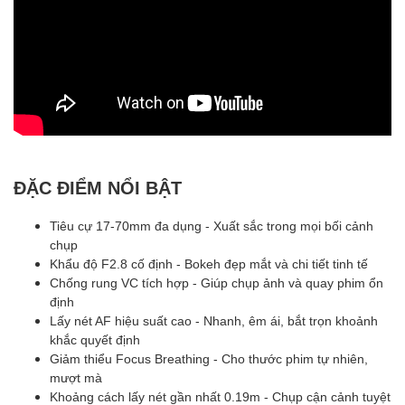
ĐẶC ĐIỂM NỔI BẬT
Tiêu cự 17-70mm đa dụng - Xuất sắc trong mọi bối cảnh
chụp
Khẩu độ F2.8 cố định - Bokeh đẹp mắt và chi tiết tinh tế
Chống rung VC tích hợp - Giúp chụp ảnh và quay phim ổn
định
Lấy nét AF hiệu suất cao - Nhanh, êm ái, bắt trọn khoảnh
khắc quyết định
Giảm thiểu Focus Breathing - Cho thước phim tự nhiên,
mượt mà
Khoảng cách lấy nét gần nhất 0.19m - Chụp cận cảnh tuyệt