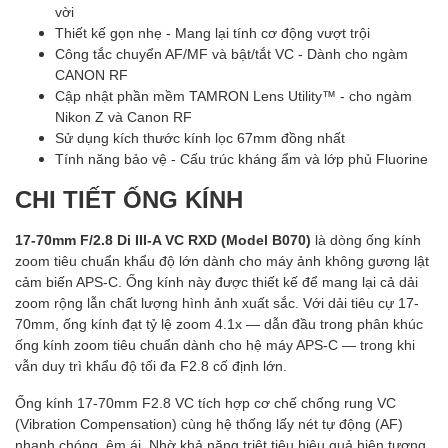
vời
Thiết kế gọn nhẹ - Mang lại tính cơ động vượt trội
Công tắc chuyển AF/MF và bật/tắt VC - Dành cho ngàm
CANON RF
Cập nhật phần mềm TAMRON Lens Utility™ - cho ngàm
Nikon Z và Canon RF
Sử dụng kích thước kính lọc 67mm đồng nhất
Tính năng bảo vệ - Cấu trúc kháng ẩm và lớp phủ Fluorine
CHI TIẾT ỐNG KÍNH
17-70mm F/2.8 Di III-A VC RXD (Model B070)
là dòng ống kính
zoom tiêu chuẩn khẩu độ lớn dành cho máy ảnh không gương lật
cảm biến APS-C. Ống kính này được thiết kế để mang lại cả dải
zoom rộng lẫn chất lượng hình ảnh xuất sắc. Với dải tiêu cự 17-
70mm, ống kính đạt tỷ lệ zoom 4.1x — dẫn đầu trong phân khúc
ống kính zoom tiêu chuẩn dành cho hệ máy APS-C — trong khi
vẫn duy trì khẩu độ tối đa F2.8 cố định lớn.
Ống kính 17-70mm F2.8 VC tích hợp cơ chế chống rung VC
(Vibration Compensation) cùng hệ thống lấy nét tự động (AF)
nhanh chóng, êm ái. Nhờ khả năng triệt tiêu hiệu quả hiện tượng