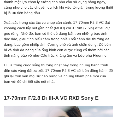
thành một lựa chọn lý tưởng cho nhu cầu sử dụng hàng ngày,
cũng như cho các chuyến du lịch khi việc tối giản trọng lượng thiết
bị là ưu tiên hàng đầu.
Xuất sắc trong các tác vụ chụp cận cảnh, 17-70mm F2.8 VC đạt
khoảng cách lấy nét gần nhất (MOD) chỉ 0.19m (7.5in) ở tiêu cự
góc rộng. Nhờ đó, bạn có thể dễ dàng bắt trọn những bức ảnh
độc đáo, giàu tính biểu cảm trong nhiều bối cảnh đời thường đa
dạng, bao gồm nhiếp ảnh đường phố và ảnh chân dung. Độ bền
bỉ và tính đa năng của ống kính còn được củng cố thêm bởi các
tính năng bảo vệ như Cấu trúc kháng ẩm và Lớp phủ Fluorine.
Dù là trong cuộc sống thường nhật hay trong những hành trình
đến các vùng đất xa xôi, 17-70mm F2.8 VC sẽ luôn đồng hành để
ghi lại trọn vẹn mọi sự hào hứng và những khám phá mới của
bạn với độ chi tiết sắc nét nhất.
17-70mm F/2.8 Di III-A VC RXD Sony E