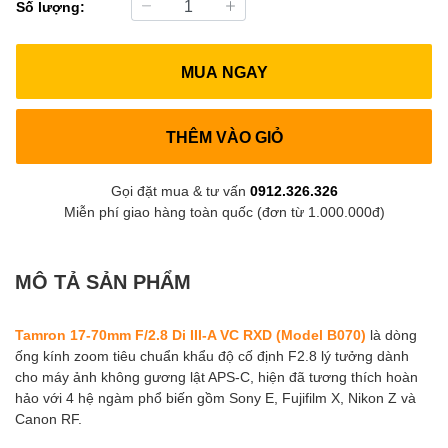
Số lượng:
MUA NGAY
THÊM VÀO GIỎ
Gọi đặt mua & tư vấn
0912.326.326
Miễn phí giao hàng toàn quốc (đơn từ 1.000.000đ)
MÔ TẢ SẢN PHẨM
Tamron 17-70mm F/2.8 Di III-A VC RXD (Model B070)
là dòng
ống kính zoom tiêu chuẩn khẩu độ cố định F2.8 lý tưởng dành
cho máy ảnh không gương lật APS-C, hiện đã tương thích hoàn
hảo với 4 hệ ngàm phổ biến gồm Sony E, Fujifilm X, Nikon Z và
Canon RF.