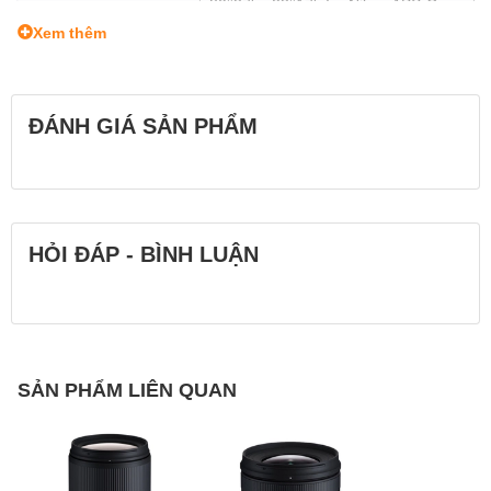
80°37′ – 23°17′: for Nikon APS-C
77°0′ – 21°52′: for CANON APS-C
Xem thêm
Cấu trúc thấu kính
16 thấu kính trong 12 nhóm
ĐÁNH GIÁ SẢN PHẨM
Khoảng cách lấy nét
0.19m /7.5 in (WIDE), 0.39m /15.4 in
nhỏ nhất
(TELE)
HỎI ĐÁP - BÌNH LUẬN
Tỷ lệ phòng đại tối đa
1:4.8 (WIDE) / 1:5.2 (TELE)
Kích thước kính lọc
φ67mm
SẢN PHẨM LIÊN QUAN
Đường kính
φ74.6mm