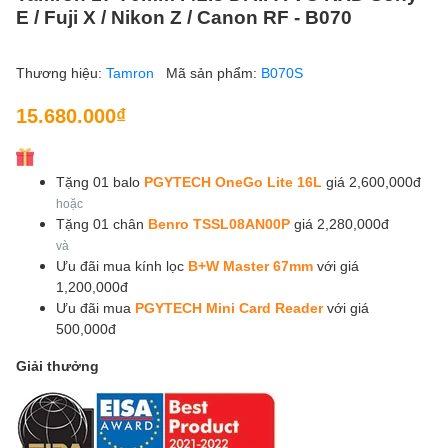
E / Fuji X / Nikon Z / Canon RF - B070
Thương hiệu:
Tamron
Mã sản phẩm:
B070S
15.680.000₫
Tặng 01 balo
PGYTECH OneGo Lite 16L
giá 2,600,000đ
hoặc
Tặng 01 chân
Benro TSSL08AN00P
giá 2,280,000đ
và
Ưu đãi mua kính lọc
B+W Master 67mm
với giá
1,200,000đ
Ưu đãi mua
PGYTECH Mini Card Reader
với giá
500,000đ
Giải thưởng