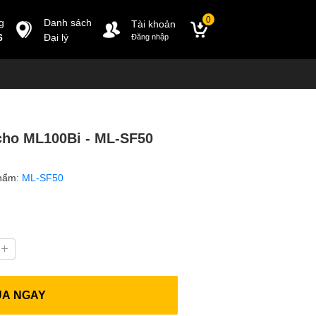
0
g
Danh sách
Tài khoản
6
Đại lý
Đăng nhập
cho ML100Bi - ML-SF50
hẩm:
ML-SF50
UA NGAY