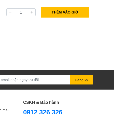
THÊM VÀO GIỎ
Đăng ký
CSKH & Bảo hành
n mãi
0912 326 326