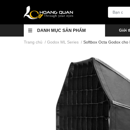
DANH MỤC SẢN PHẨM
Giới t
Trang chủ
/
Godox ML Series
/
Softbox Octa Godox cho