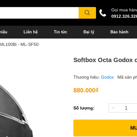
Gọi mua hàn
0912.326.32
hiệu
Liên hệ
Tin tức
Đại lý
Bảo hành
 ML100Bi - ML-SF50
Softbox Octa Godox 
Thương hiệu:
Godox
Mã sản p
880.000₫
Số lượng:
M