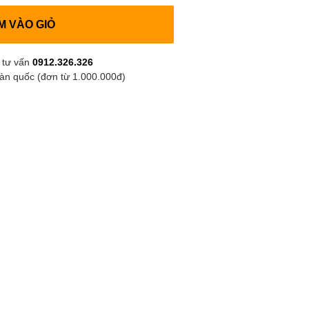
M VÀO GIỎ
 tư vấn
0912.326.326
oàn quốc (đơn từ 1.000.000đ)