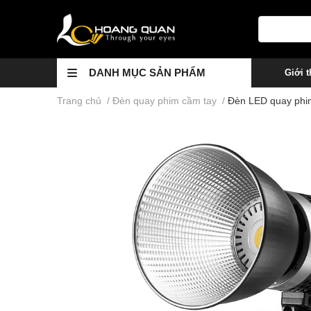
DANH MỤC SẢN PHẨM
Giới t
Trang chủ
/
Đèn quay phim cầm tay
/
Đèn LED quay phi