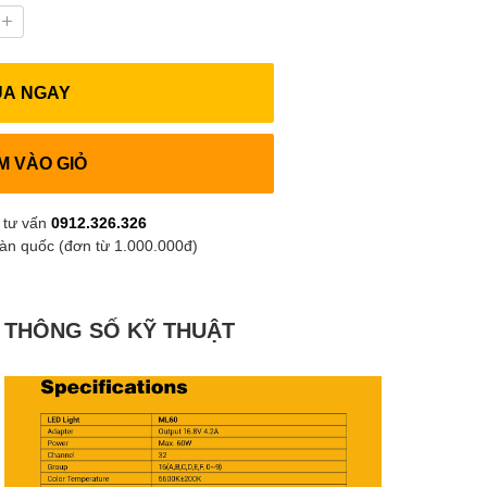
UA NGAY
M VÀO GIỎ
 tư vấn
0912.326.326
oàn quốc (đơn từ 1.000.000đ)
THÔNG SỐ KỸ THUẬT