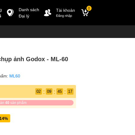
0
g
Danh sách
Tài khoản
6
Đại lý
Đăng nhập
chụp ảnh Godox - ML-60
hẩm:
ML60
:
:
:
02
09
45
16
bán
40
sản phẩm
-14%