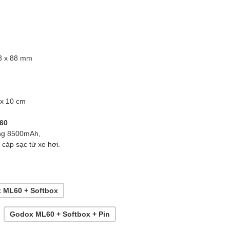
88 x 88 mm
 x 10 cm
60
ợng 8500mAh,
 cáp sạc từ xe hơi.
 ML60 + Softbox
Godox ML60 + Softbox + Pin