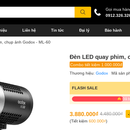
Gọi mua hàn
0912.326.32
hiệu
Liên hệ
Tin tức
Đại lý
Bảo hành
m, chụp ảnh Godox - ML-60
Đèn LED quay phim, 
Combo tiết kiệm 1.000.000đ
Thương hiệu:
Godox
Mã sản p
FLASH SALE
Đã 
3.880.000₫
4.480.000₫
(Tiết kiệm
600.000₫
)