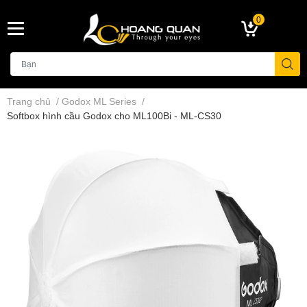
0
Trang chủ
/
Godox ML Series
/
Softbox hình cầu Godox cho ML100Bi - ML-CS30