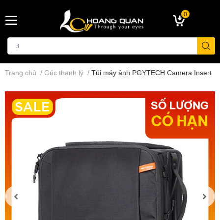
0
Trang chủ
/
Góc thanh lý
/
Túi máy ảnh PGYTECH Camera Insert