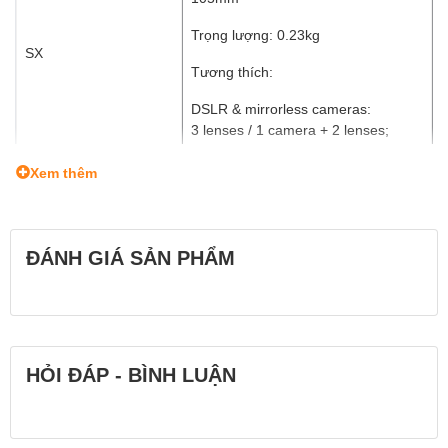
Trọng lượng: 0.23kg
SX
Tương thích:
DSLR & mirrorless cameras:
3 lenses / 1 camera + 2 lenses;
70-200mm lens:
Xem thêm
1 camera + 1 lens;
DJI drones
ĐÁNH GIÁ SẢN PHẨM
Chất liệu: Nylon
Kích thước ngoài: 290 x 200 x
170mm
HỎI ĐÁP - BÌNH LUẬN
Kích thước trong: 275 x 185 x
160mm