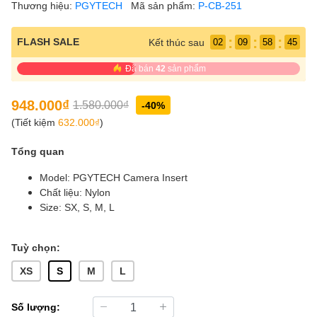
Thương hiệu:
PGYTECH
Mã sản phẩm:
P-CB-251
:
:
:
FLASH SALE
Kết thúc sau
02
09
58
44
Đã bán
42
sản phẩm
948.000₫
1.580.000₫
-40%
(Tiết kiệm
632.000₫
)
Tổng quan
Model: PGYTECH Camera Insert
Chất liệu: Nylon
Size: SX, S, M, L
Tuỳ chọn:
XS
S
M
L
Số lượng: