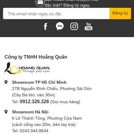
Tương thích:
đặc biệt? Đăng ký ngay.
DSLR & mirrorless cameras:
Đăng ký
2 cameras + 4 lenses / 1 camera + 5
lenses;
DJI drones
Công ty TNHH Hoằng Quân
Chất liệu: Nylon
Kích thước ngoài: 480 x 290 x
170mm
Showroom TP Hồ Chí Minh
Kích thước trong: 435 x 275 x
27B Nguyễn Đình Chiểu, Phường Sài Gòn
160mm
(Cây Đa lớn, vào 30m)
L
0912.326.326
Tel:
(Gọi mua hàng)
Trọng lượng: 0.69kg
Showroom Hà Nội
Tương thích:
6 Lê Thánh Tông, Phường Cửa Nam
(cách cổng vào 20m, bên tay trái)
DSLR & mirrorless cameras:
Tel: 0243.944.8644
2cameras + 8 lenses;