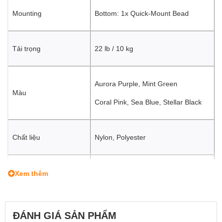
Mounting
Bottom: 1x Quick-Mount Bead
Tải trọng
22 lb / 10 kg
Aurora Purple, Mint Green
Màu
Coral Pink, Sea Blue, Stellar Black
Chất liệu
Nylon, Polyester
Certifications
RoHS
Xem thêm
Kích thước
136 x 111 cm
ĐÁNH GIÁ SẢN PHẨM
Trọng lượng
72 g