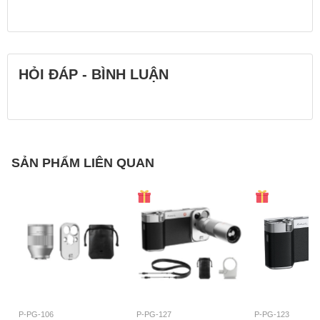
HỎI ĐÁP - BÌNH LUẬN
SẢN PHẨM LIÊN QUAN
P-PG-106
P-PG-127
P-PG-123