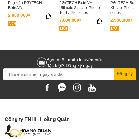
Phụ kiện PGYTECH
PGYTECH RetroVA
PGYTECH RetroV
RetroVA
Ultimate Set cho iPhone
Kit cho iPhone 1
16, 17 Pro series
series
2.800.000₫
7.880.000₫
2.990.000₫
MỚI
MỚI
MỚI
Bạn muốn nhận khuyến mãi
đặc biệt? Đăng ký ngay.
Đăng ký
Công ty TNHH Hoằng Quân