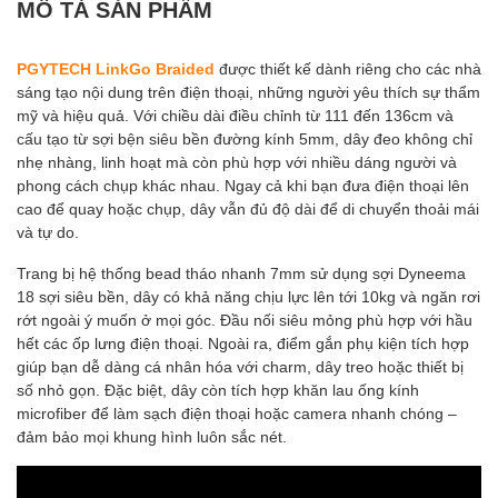
MÔ TẢ SẢN PHẨM
PGYTECH LinkGo Braided
được thiết kế dành riêng cho các nhà
sáng tạo nội dung trên điện thoại, những người yêu thích sự thẩm
mỹ và hiệu quả. Với chiều dài điều chỉnh từ 111 đến 136cm và
cấu tạo từ sợi bện siêu bền đường kính 5mm, dây đeo không chỉ
nhẹ nhàng, linh hoạt mà còn phù hợp với nhiều dáng người và
phong cách chụp khác nhau. Ngay cả khi bạn đưa điện thoại lên
cao để quay hoặc chụp, dây vẫn đủ độ dài để di chuyển thoải mái
và tự do.
Trang bị hệ thống bead tháo nhanh 7mm sử dụng sợi Dyneema
18 sợi siêu bền, dây có khả năng chịu lực lên tới 10kg và ngăn rơi
rớt ngoài ý muốn ở mọi góc. Đầu nối siêu mỏng phù hợp với hầu
hết các ốp lưng điện thoại. Ngoài ra, điểm gắn phụ kiện tích hợp
giúp bạn dễ dàng cá nhân hóa với charm, dây treo hoặc thiết bị
số nhỏ gọn. Đặc biệt, dây còn tích hợp khăn lau ống kính
microfiber để làm sạch điện thoại hoặc camera nhanh chóng –
đảm bảo mọi khung hình luôn sắc nét.