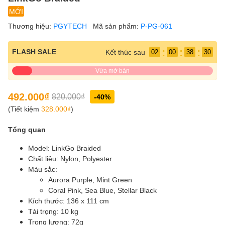
MỚI
Thương hiệu:
PGYTECH
Mã sản phẩm:
P-PG-061
:
:
:
FLASH SALE
Kết thúc sau
02
00
38
28
Vừa mở bán
492.000₫
820.000₫
-40%
(Tiết kiệm
328.000₫
)
Tổng quan
Model: LinkGo Braided
Chất liệu: Nylon, Polyester
Màu sắc:
Aurora Purple, Mint Green
Coral Pink, Sea Blue, Stellar Black
Kích thước: 136 x 111 cm
Tải trọng: 10 kg
Trọng lượng: 72g